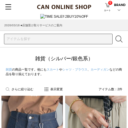
0
BRAND
カート
2026/08/04 ■8/13(木)AM2:00～サイトメンテナンス実施のお知らせ
2026/03/18 ■店舗受け取りサービスのご案内
雑貨（シルバー/銀色系）
雑貨
の商品一覧です。他にも
スカート
や
シャツ・ブラウス
、
カーディガン
などの商
品を取り揃えております。
さらに絞り込む
表示変更
アイテム数：
2
件
お気に入り