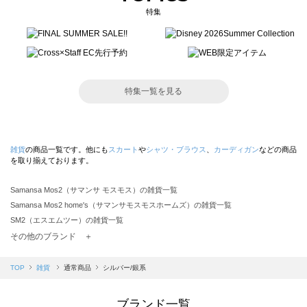
特集
特集一覧を見る
雑貨
の商品一覧です。他にも
スカート
や
シャツ・ブラウス
、
カーディガン
などの商品
を取り揃えております。
Samansa Mos2（サマンサ モスモス）の雑貨一覧
Samansa Mos2 home's（サマンサモスモスホームズ）の雑貨一覧
SM2（エスエムツー）の雑貨一覧
TSUHARU by Samansa Mos2（ツハルバイサマンサモスモス）の雑貨一覧
その他のブランド ＋
sm2rhythm（サマンサモスモス リズム）の雑貨一覧
Samansa Mos2 blue（サマンサモスモス ブルー）の雑貨一覧
TOP
雑貨
通常商品
シルバー/銀系
Samansa Mos2 Lagom（サマンサモスモス ラーゴム）の雑貨一覧
ehka sopo（エヘカソポ）の雑貨一覧
ブランド一覧