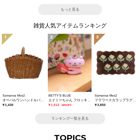
もっと見る
雑貨人気アイテムランキング
1
2
3
Samansa Mos2
BETTY'S BLUE
Samansa Mos2
オーバルワンハンドルバスケットS
エイミーちゃん フロッキーチャーム
フラワースカラップラグマット
￥1,430
￥1,012
￥3,850
-60%OFF-
ランキング一覧を見る
TOPICS