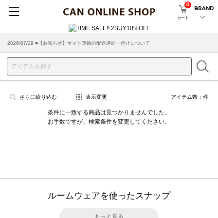
0
BRAND
カート
2026/07/29 ■【お知らせ】ヤマト運輸の配送遅延・停止について
2026/03/18 ■店舗受け取りサービスのご案内
さらに絞り込む
表示変更
アイテム数：
件
条件に一致する商品は見つかりませんでした。
お手数ですが、検索条件を変更してください。
ルームウェアを使ったスナップ
もっと見る