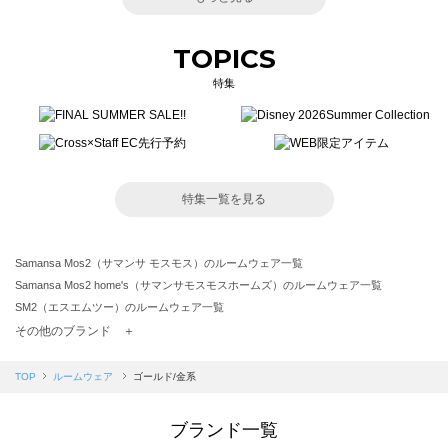
TOPICS
特集
特集一覧を見る
Samansa Mos2（サマンサ モスモス）のルームウェア一覧
Samansa Mos2 home's（サマンサモスモスホームズ）のルームウェア一覧
SM2（エスエムツー）のルームウェア一覧
TSUHARU by Samansa Mos2（ツハルバイサマンサモスモス）のルームウェア一覧
その他のブランド ＋
sm2rhythm（サマンサモスモス リズム）のルームウェア一覧
Samansa Mos2 blue（サマンサモスモス ブルー）のルームウェア一覧
TOP
ルームウェア
ゴールド/金系
Samansa Mos2 Lagom（サマンサモスモス ラーゴム）のルームウェア一覧
ehka sopo（エヘカソポ）のルームウェア一覧
ブランド一覧
sō4ū（ソウフォーユー）のルームウェア一覧