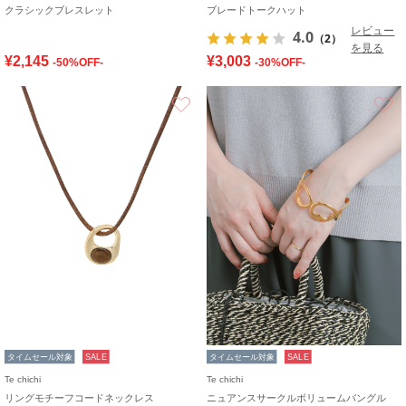
クラシックブレスレット
ブレードトークハット
レビュー
4.0
（2）
を見る
¥2,145
¥3,003
-50%OFF-
-30%OFF-
お気に入り
タイムセール対象
SALE
タイムセール対象
SALE
Te chichi
Te chichi
リングモチーフコードネックレス
ニュアンスサークルボリュームバングル