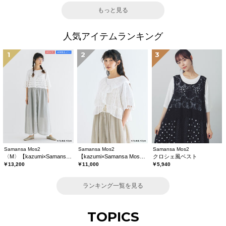
もっと見る
人気アイテムランキング
1
2
3
Samansa Mos2
Samansa Mos2
Samansa Mos2
〈M〉【kazumi×Samansa Mos2】キャミワンピース《WEB限定カラーあり》
【kazumi×Samansa Mos2】レースフリルブラウス
クロシェ風ベスト
￥13,200
￥11,000
￥5,940
ランキング一覧を見る
TOPICS