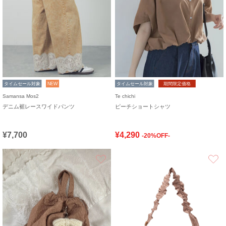
タイムセール対象
NEW
タイムセール対象
期間限定価格
Samansa Mos2
Te chichi
デニム裾レースワイドパンツ
ピーチショートシャツ
¥7,700
¥4,290
-20%OFF-
お気に入り