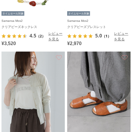
タイムセール対象
タイムセール対象
Samansa Mos2
Samansa Mos2
クリアビーズネックレス
クリアビーズブレスレット
レビュー
レビュー
4.5
5.0
（2）
（1）
を見る
を見る
¥3,520
¥2,970
お気に入り