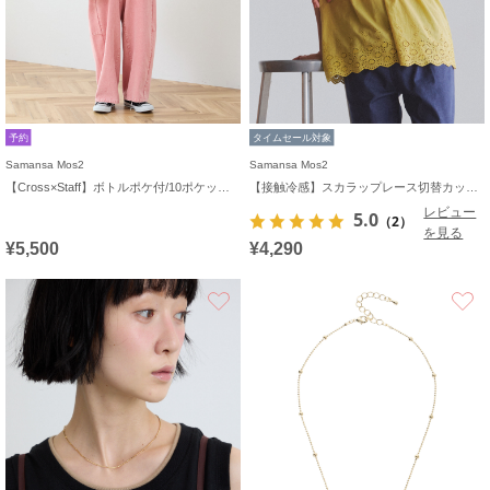
予約
タイムセール対象
Samansa Mos2
Samansa Mos2
【Cross×Staff】ボトルポケ付/10ポケットトートbag
【接触冷感】スカラップレース切替カットソー
レビュー
5.0
（2）
を見る
¥5,500
¥4,290
お気に入り