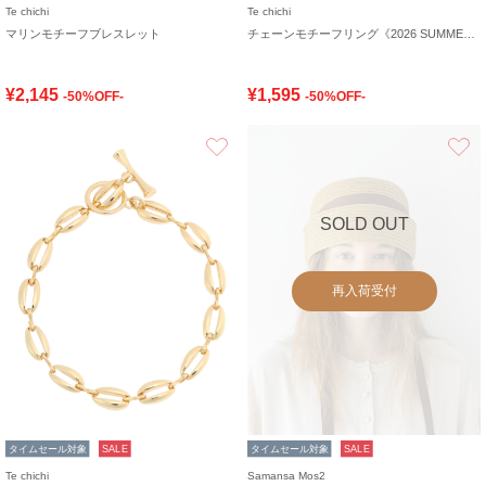
Te chichi
Te chichi
マリンモチーフブレスレット
チェーンモチーフリング《2026 SUMMER LOOK item》
¥2,145
¥1,595
-50%OFF-
-50%OFF-
お気に入り
SOLD OUT
再入荷受付
タイムセール対象
SALE
タイムセール対象
SALE
Te chichi
Samansa Mos2