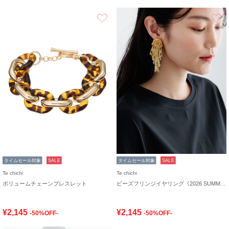
お気に入り
タイムセール対象
SALE
タイムセール対象
SALE
Te chichi
Te chichi
ボリュームチェーンブレスレット
ビーズフリンジイヤリング《2026 SUMMER LOOK item》
¥2,145
¥2,145
-50%OFF-
-50%OFF-