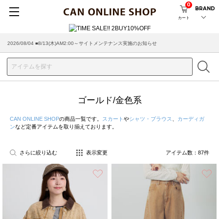
0
BRAND
カート
2026/08/04 ■8/13(木)AM2:00～サイトメンテナンス実施のお知らせ
2026/07/29 ■【お知らせ】ヤマト運輸の配送遅延・停止について
ゴールド/金色系
CAN ONLINE SHOP
の商品一覧です。
スカート
や
シャツ・ブラウス
、
カーディガ
ン
など定番アイテムを取り揃えております。
さらに絞り込む
表示変更
アイテム数：
87
件
お気に入り