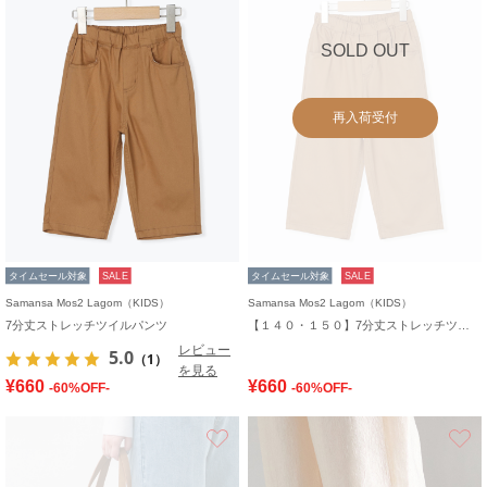
SOLD OUT
再入荷受付
タイムセール対象
SALE
タイムセール対象
SALE
Samansa Mos2 Lagom（KIDS）
Samansa Mos2 Lagom（KIDS）
7分丈ストレッチツイルパンツ
【１４０・１５０】7分丈ストレッチツイルパンツ
レビュー
5.0
（1）
を見る
¥660
¥660
-60%OFF-
-60%OFF-
お気に入り