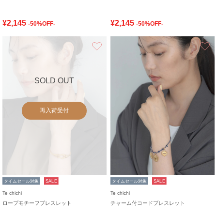
¥2,145
¥2,145
-50%OFF-
-50%OFF-
お気に入り
SOLD OUT
再入荷受付
タイムセール対象
SALE
タイムセール対象
SALE
Te chichi
Te chichi
ロープモチーフブレスレット
チャーム付コードブレスレット