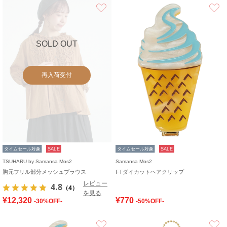
お気に入り
SOLD OUT
再入荷受付
タイムセール対象
SALE
タイムセール対象
SALE
TSUHARU by Samansa Mos2
Samansa Mos2
胸元フリル部分メッシュブラウス
FTダイカットヘアクリップ
レビュー
4.8
（4）
を見る
¥12,320
¥770
-30%OFF-
-50%OFF-
お気に入り