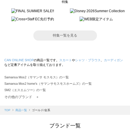
特集
特集一覧を見る
CAN ONLINE SHOP
の商品一覧です。
スカート
や
シャツ・ブラウス
、
カーディガン
など定番アイテムを取り揃えております。
Samansa Mos2（サマンサ モスモス）の一覧
Samansa Mos2 home's（サマンサモスモスホームズ）の一覧
SM2（エスエムツー）の一覧
TSUHARU by Samansa Mos2（ツハルバイサマンサモスモス）の一覧
その他のブランド ＋
sm2rhythm（サマンサモスモス リズム）の一覧
Samansa Mos2 blue（サマンサモスモス ブルー）の一覧
TOP
商品一覧
ゴールド/金系
Samansa Mos2 Lagom（サマンサモスモス ラーゴム）の一覧
ehka sopo（エヘカソポ）の一覧
ブランド一覧
sō4ū（ソウフォーユー）の一覧