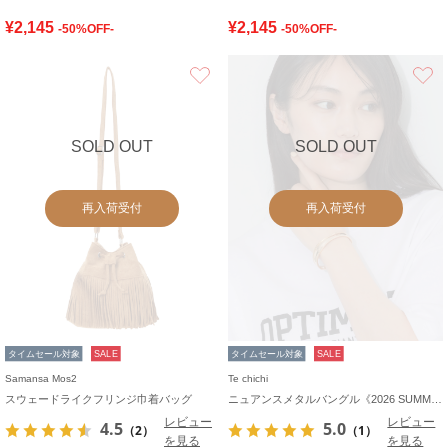
¥2,145
¥2,145
-50%OFF-
-50%OFF-
お気に入り
SOLD OUT
SOLD OUT
再入荷受付
再入荷受付
タイムセール対象
SALE
タイムセール対象
SALE
Samansa Mos2
Te chichi
スウェードライクフリンジ巾着バッグ
ニュアンスメタルバングル《2026 SUMMER LOOK item》
レビュー
レビュー
4.5
5.0
（2）
（1）
を見る
を見る