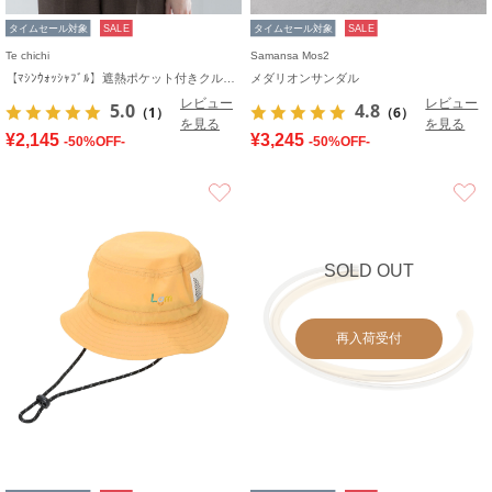
タイムセール対象
SALE
タイムセール対象
SALE
Te chichi
Samansa Mos2
【ﾏｼﾝｳｫｯｼｬﾌﾞﾙ】遮熱ポケット付きクルーネックカーディガン
メダリオンサンダル
レビュー
レビュー
5.0
4.8
（1）
（6）
を見る
を見る
¥2,145
¥3,245
-50%OFF-
-50%OFF-
お気に入り
SOLD OUT
再入荷受付