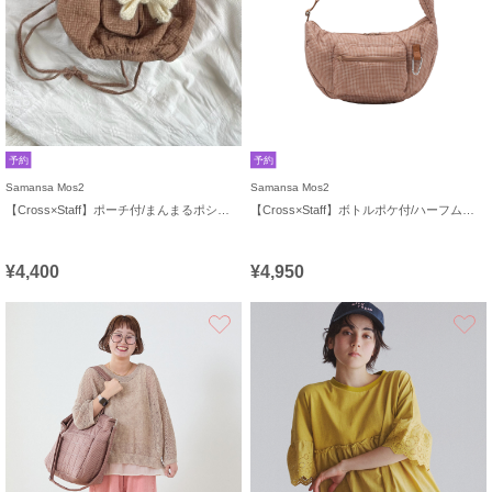
予約
予約
Samansa Mos2
Samansa Mos2
【Cross×Staff】ポーチ付/まんまるポシェット
【Cross×Staff】ボトルポケ付/ハーフムーンフリルbag
¥4,400
¥4,950
お気に入り