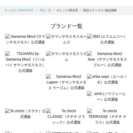
sm2rhythm（サマンサモスモス リズム）の一覧
Samansa Mos2 blue（サマンサモスモス ブルー）の一覧
Te chichi TERRASSE
商品一覧
オレンジ/橙色系
商品ステータス:雑誌掲載
Samansa Mos2 Lagom（サマンサモスモス ラーゴム）の一覧
ehka sopo（エヘカソポ）の一覧
ブランド一覧
sō4ū（ソウフォーユー）の一覧
Te chichi（テチチ）の一覧
Te chichi CLASSIC（テチチ クラシック）の一覧
Te chichi TERRASSE（テチチ テラス）の一覧
Lugnoncure（ルノンキュール）の一覧
BETTY'S BLUE（べティーズブルー）の一覧
Wpc.（ワールドパーティー）の一覧