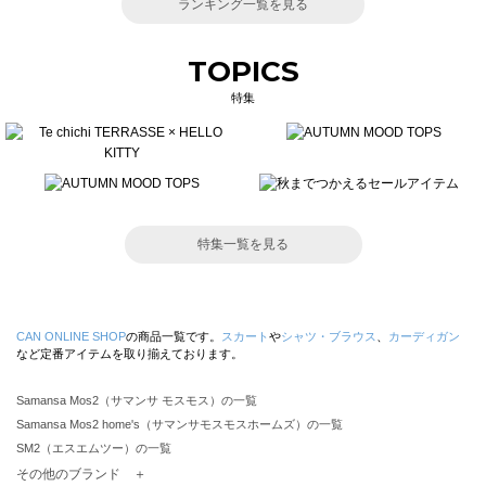
ランキング一覧を見る
TOPICS
特集
特集一覧を見る
CAN ONLINE SHOP
の商品一覧です。
スカート
や
シャツ・ブラウス
、
カーディガン
など定番アイテムを取り揃えております。
Samansa Mos2（サマンサ モスモス）の一覧
Samansa Mos2 home's（サマンサモスモスホームズ）の一覧
SM2（エスエムツー）の一覧
TSUHARU by Samansa Mos2（ツハルバイサマンサモスモス）の一覧
その他のブランド ＋