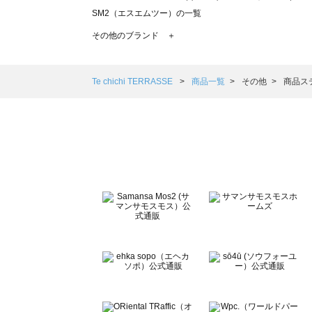
SM2（エスエムツー）の一覧
TSUHARU by Samansa Mos2（ツハルバイサマンサモ
その他のブランド ＋
sm2rhythm（サマンサモスモス リズム）の一覧
Samansa Mos2 blue（サマンサモスモス ブルー）の一覧
Samansa Mos2 Lagom（サマンサモスモス ラーゴム）の
Te chichi TERRASSE
商品一覧
その他
商品ス
ehka sopo（エヘカソポ）の一覧
sō4ū（ソウフォーユー）の一覧
Te chichi（テチチ）の一覧
Te chichi CLASSIC（テチチ クラシック）の一覧
Te chichi TERRASSE（テチチ テラス）の一覧
Lugnoncure（ルノンキュール）の一覧
BETTY'S BLUE（べティーズブルー）の一覧
Wpc.（ワールドパーティー）の一覧