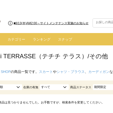
■8/13(木)AM2:00～サイトメンテナンス実施のお知らせ
カテゴリー
ランキング
スナップ
ichi TERRASSE（テチチ テラス）/その他
 SHOP
の商品一覧です。
スカート
や
シャツ・ブラウス
、
カーディガン
な
順
すべて
期間限定
在庫の有無
商品ステータス
商品は見つかりませんでした。お手数ですが、検索条件を変更してください。