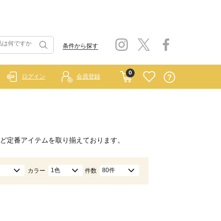
条件から探す
0
ログイン
会員登録
ど定番アイテムを取り揃えております。
1色
80件
カラー
件数