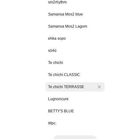
sm2rhythm
Samansa Mos2 blue
Samansa Mos2 Lagom
ehka sopo
sō4ū
Te chichi
Te chichi CLASSIC
Te chichi TERRASSE
Lugnoncure
BETTY'S BLUE
Wpc.