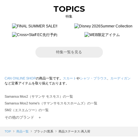
TOPICS
特集
特集一覧を見る
CAN ONLINE SHOP
の商品一覧です。
スカート
や
シャツ・ブラウス
、
カーディガン
など定番アイテムを取り揃えております。
Samansa Mos2（サマンサ モスモス）の一覧
Samansa Mos2 home's（サマンサモスモスホームズ）の一覧
SM2（エスエムツー）の一覧
TSUHARU by Samansa Mos2（ツハルバイサマンサモスモス）の一覧
その他のブランド ＋
sm2rhythm（サマンサモスモス リズム）の一覧
Samansa Mos2 blue（サマンサモスモス ブルー）の一覧
TOP
商品一覧
ブラック/黒系
商品ステータス:再入荷
Samansa Mos2 Lagom（サマンサモスモス ラーゴム）の一覧