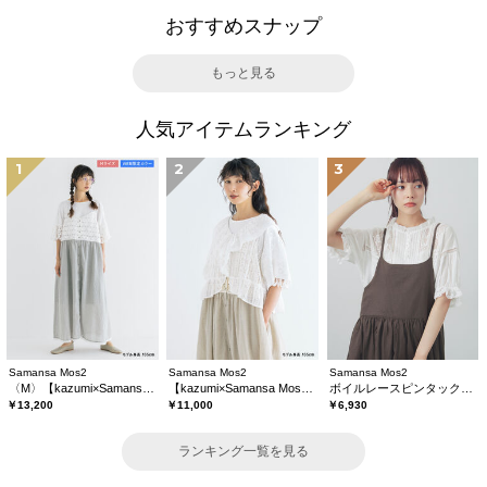
おすすめスナップ
もっと見る
人気アイテムランキング
1
2
3
Samansa Mos2
Samansa Mos2
Samansa Mos2
〈M〉【kazumi×Samansa Mos2】キャミワンピース《WEB限定カラーあり》
【kazumi×Samansa Mos2】レースフリルブラウス
ボイルレースピンタックブラウス
￥13,200
￥11,000
￥6,930
ランキング一覧を見る