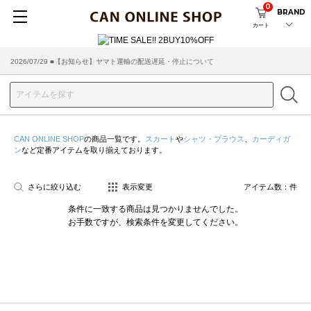
0
BRAND
カート
2026/07/29 ■【お知らせ】ヤマト運輸の配送遅延・停止について
2026/03/18 ■店舗受け取りサービスのご案内
CAN ONLINE SHOP
の商品一覧です。
スカート
や
シャツ・ブラウス
、
カーディガ
ン
など定番アイテムを取り揃えております。
さらに絞り込む
表示変更
アイテム数：
件
条件に一致する商品は見つかりませんでした。
お手数ですが、検索条件を変更してください。