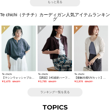
もっと見る
Te chichi（テチチ）カーディガン人気アイテムランキン
グ
1
2
3
Te chichi
Te chichi
Te chichi
【マシンウォッシャブル】ラメシアー前後2WAY5分袖カーディガン《追加生産》
【調温】14G総針ハーフスリーブニットジャケット
【接触冷感/UVカット】フライスパール釦クルーネックカーディガン
￥2,475
￥3,795
￥2,970
-50%OFF-
-50%OFF-
-50%OFF-
ランキング一覧を見る
TOPICS