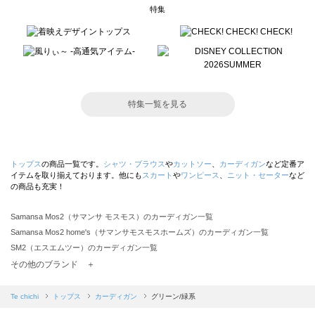
特集
特集一覧を見る
トップス
の商品一覧です。
シャツ・ブラウス
や
カットソー
、
カーディガン
など定番ア
イテムを取り揃えております。他にも
スカート
や
ワンピース
、
ニット・セーター
など
の商品も充実！
Samansa Mos2（サマンサ モスモス）のカーディガン一覧
Samansa Mos2 home's（サマンサモスモスホームズ）のカーディガン一覧
SM2（エスエムツー）のカーディガン一覧
TSUHARU by Samansa Mos2（ツハルバイサマンサモスモス）のカーディガン一覧
その他のブランド ＋
sm2rhythm（サマンサモスモス リズム）のカーディガン一覧
Samansa Mos2 blue（サマンサモスモス ブルー）のカーディガン一覧
Te chichi
トップス
カーディガン
グリーン/緑系
Samansa Mos2 Lagom（サマンサモスモス ラーゴム）のカーディガン一覧