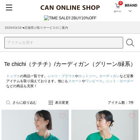
0
BRAND
カート
2026/03/18 ■店舗受け取りサービスのご案内
Te chichi（テチチ）/カーディガン（グリーン/緑系）
トップス
の商品一覧です。
シャツ・ブラウス
や
カットソー
、
カーディガン
など定番
アイテムを取り揃えております。他にも
スカート
や
ワンピース
、
ニット・セーター
などの商品も充実！
さらに絞り込む
表示変更
アイテム数：
7
件
お気に入り