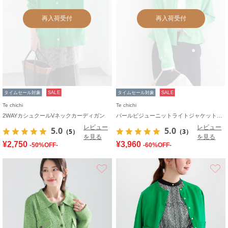
再入荷受付
再入荷受付
タイムセール対象
SALE
タイムセール対象
SALE
Te chichi
Te chichi
2WAYカシュクールVネックカーディガン
パールビジューニットライトジャケット《2026 spring catalog item》
レビュー
レビュー
5.0
5.0
（5）
（3）
を見る
を見る
¥2,750
¥3,960
-50%OFF-
-60%OFF-
お気に入り