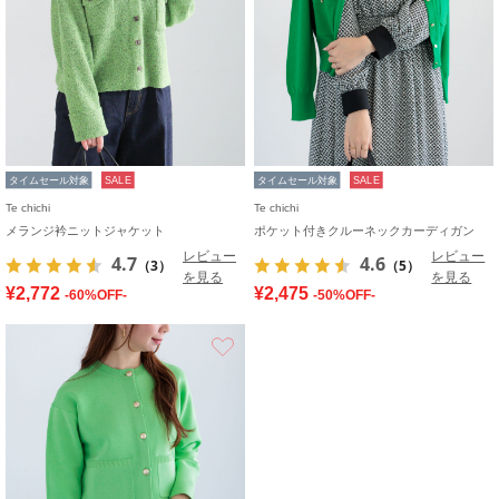
タイムセール対象
SALE
タイムセール対象
SALE
Te chichi
Te chichi
メランジ衿ニットジャケット
ポケット付きクルーネックカーディガン
レビュー
レビュー
4.7
4.6
（3）
（5）
を見る
を見る
¥2,772
¥2,475
-60%OFF-
-50%OFF-
お気に入り