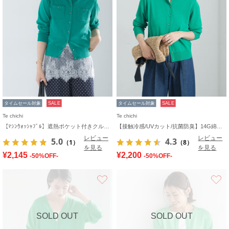
タイムセール対象
SALE
タイムセール対象
SALE
Te chichi
Te chichi
【ﾏｼﾝｳｫｯｼｬﾌﾞﾙ】遮熱ポケット付きクルーネックカーディガン
【接触冷感/UVカット/抗菌防臭】14G綿ポリクルーカーディガン《新色追加》
レビュー
レビュー
5.0
4.3
（1）
（8）
を見る
を見る
¥2,145
¥2,200
-50%OFF-
-50%OFF-
お気に入り
SOLD OUT
SOLD OUT