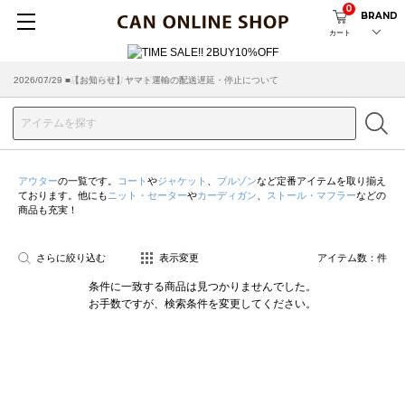
0
BRAND
カート
2026/07/29 ■【お知らせ】ヤマト運輸の配送遅延・停止について
2026/03/18 ■店舗受け取りサービスのご案内
アウター
の一覧です。
コート
や
ジャケット
、
ブルゾン
など定番アイテムを取り揃え
ております。他にも
ニット・セーター
や
カーディガン
、
ストール・マフラー
などの
商品も充実！
さらに絞り込む
表示変更
アイテム数：
件
条件に一致する商品は見つかりませんでした。
お手数ですが、検索条件を変更してください。