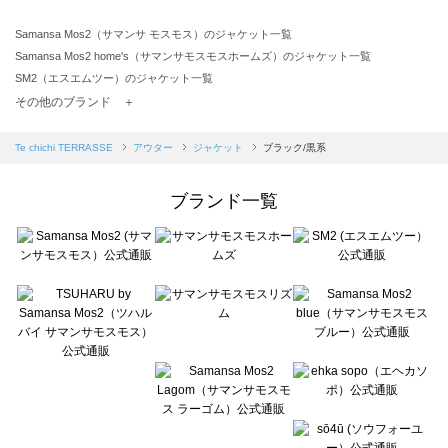
Samansa Mos2（サマンサ モスモス）のジャケット一覧
Samansa Mos2 home's（サマンサモスモスホームズ）のジャケット一覧
SM2（エスエムツー）のジャケット一覧
TSUHARU by Samansa Mos2（ツハルバイサマンサモスモス）のジャケット一覧
その他のブランド ＋
sm2rhythm（サマンサモスモス リズム）のジャケット一覧
Samansa Mos2 blue（サマンサモスモス ブルー）のジャケット一覧
Te chichi TERRASSE
アウター
ジャケット
ブラック/黒系
Samansa Mos2 Lagom（サマンサモスモス ラーゴム）のジャケット一覧
ehka sopo（エヘカソポ）のジャケット一覧
ブランド一覧
sō4ū（ソウフォーユー）のジャケット一覧
Te chichi（テチチ）のジャケット一覧
Te chichi CLASSIC（テチチ クラシック）のジャケット一覧
Te chichi TERRASSE（テチチ テラス）のジャケット一覧
Lugnoncure（ルノンキュール）のジャケット一覧
BETTY'S BLUE（べティーズブルー）のジャケット一覧
Wpc.（ワールドパーティー）のジャケット一覧