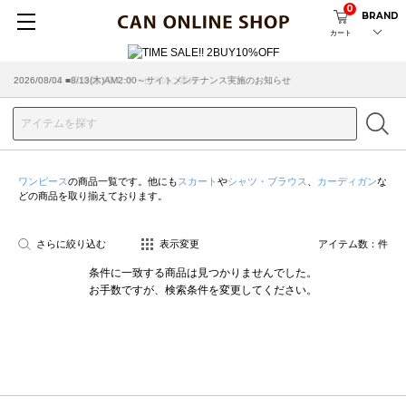
0
BRAND
カート
2026/08/04 ■8/13(木)AM2:00～サイトメンテナンス実施のお知らせ
2026/03/18 ■店舗受け取りサービスのご案内
ワンピース
の商品一覧です。他にも
スカート
や
シャツ・ブラウス
、
カーディガン
な
どの商品を取り揃えております。
さらに絞り込む
表示変更
アイテム数：
件
条件に一致する商品は見つかりませんでした。
お手数ですが、検索条件を変更してください。