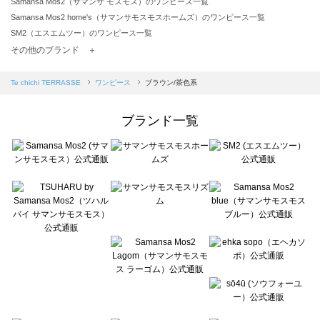
Samansa Mos2（サマンサ モスモス）のワンピース一覧
Samansa Mos2 home's（サマンサモスモスホームズ）のワンピース一覧
SM2（エスエムツー）のワンピース一覧
TSUHARU by Samansa Mos2（ツハルバイサマンサモスモス）のワンピース一覧
その他のブランド ＋
sm2rhythm（サマンサモスモス リズム）のワンピース一覧
Samansa Mos2 blue（サマンサモスモス ブルー）のワンピース一覧
Te chichi TERRASSE
ワンピース
ブラウン/茶色系
Samansa Mos2 Lagom（サマンサモスモス ラーゴム）のワンピース一覧
ehka sopo（エヘカソポ）のワンピース一覧
ブランド一覧
sō4ū（ソウフォーユー）のワンピース一覧
Te chichi（テチチ）のワンピース一覧
Te chichi CLASSIC（テチチ クラシック）のワンピース一覧
Te chichi TERRASSE（テチチ テラス）のワンピース一覧
Lugnoncure（ルノンキュール）のワンピース一覧
BETTY'S BLUE（べティーズブルー）のワンピース一覧
Wpc.（ワールドパーティー）のワンピース一覧