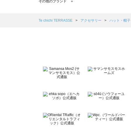
その他のブランド ＋
sm2rhythm（サマンサモスモス リズム）のハット・帽子
Samansa Mos2 blue（サマンサモスモス ブルー）のハ
Samansa Mos2 Lagom（サマンサモスモス ラーゴム
Te chichi TERRASSE
アクセサリー
ハット・帽
ehka sopo（エヘカソポ）のハット・帽子一覧
sō4ū（ソウフォーユー）のハット・帽子一覧
Te chichi（テチチ）のハット・帽子一覧
Te chichi CLASSIC（テチチ クラシック）のハット・帽子
Te chichi TERRASSE（テチチ テラス）のハット・帽子一
Lugnoncure（ルノンキュール）のハット・帽子一覧
BETTY'S BLUE（べティーズブルー）のハット・帽子一覧
Wpc.（ワールドパーティー）のハット・帽子一覧