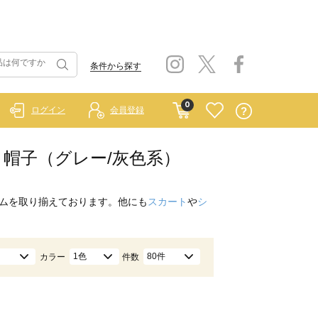
条件から探す
0
ログイン
会員登録
ット・帽子（グレー/灰色系）
ムを取り揃えております。他にも
スカート
や
シ
1色
80件
カラー
件数