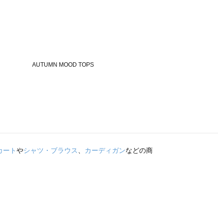
カート
や
シャツ・ブラウス
、
カーディガン
などの商