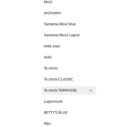
Mos2
sm2rhythm
Samansa Mos2 blue
Samansa Mos2 Lagom
ehka sopo
sō4ū
Te chichi
Te chichi CLASSIC
Te chichi TERRASSE
Lugnoncure
BETTY'S BLUE
Wpc.