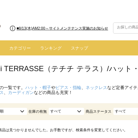
■8/13(木)AM2:00～サイトメンテナンス実施のお知らせ
カテゴリー
ランキング
スナップ
hichi TERRASSE（テチチ テラス）/ハ
の一覧です。
ハット・帽子
や
ピアス・指輪
、
ネックレス
など定番アイテ
ス
、
カーディガン
などの商品も充実！
順
すべて
すべて
在庫の有無
商品ステータス
商品は見つかりませんでした。お手数ですが、検索条件を変更してください。