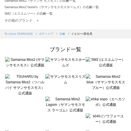
Samansa Mos2（サマンサ モスモス）の石鹸一覧
Samansa Mos2 home's（サマンサモスモスホームズ）の石鹸一覧
SM2（エスエムツー）の石鹸一覧
TSUHARU by Samansa Mos2（ツハルバイサマンサモスモス）の石鹸一覧
その他のブランド ＋
sm2rhythm（サマンサモスモス リズム）の石鹸一覧
Samansa Mos2 blue（サマンサモスモス ブルー）の石鹸一覧
Te chichi TERRASSE
ボディケア
石鹸
イエロー/黄色系
Samansa Mos2 Lagom（サマンサモスモス ラーゴム）の石鹸一覧
ehka sopo（エヘカソポ）の石鹸一覧
ブランド一覧
sō4ū（ソウフォーユー）の石鹸一覧
Te chichi（テチチ）の石鹸一覧
Te chichi CLASSIC（テチチ クラシック）の石鹸一覧
Te chichi TERRASSE（テチチ テラス）の石鹸一覧
Lugnoncure（ルノンキュール）の石鹸一覧
BETTY'S BLUE（べティーズブルー）の石鹸一覧
Wpc.（ワールドパーティー）の石鹸一覧