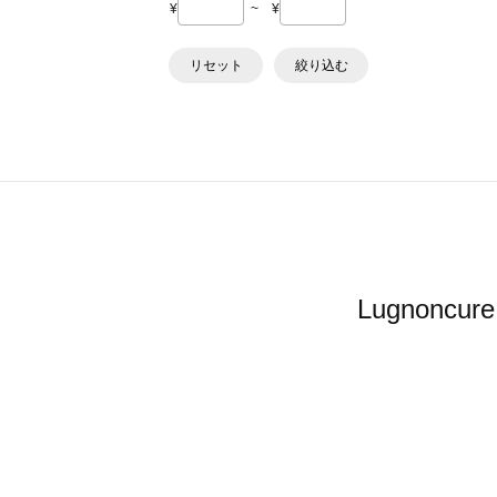
¥
~
¥
リセット
絞り込む
Lugnon