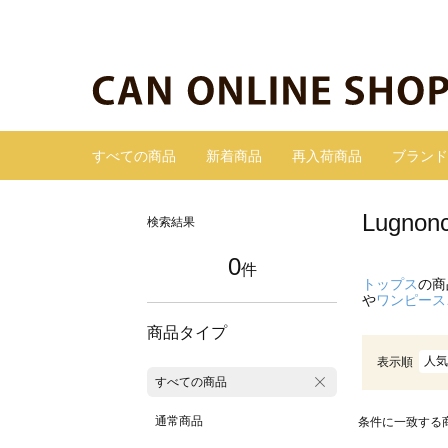
すべての商品
新着商品
再入荷商品
ブランド
Lugn
検索結果
0
件
トップス
の商
や
ワンピース
商品タイプ
人気
表示順
すべての商品
通常商品
条件に一致する