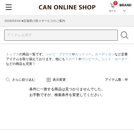
0
BRAND
カート
2026/03/18 ■店舗受け取りサービスのご案内
トップス
の商品一覧です。
シャツ・ブラウス
や
カットソー
、
カーディガン
など定番
アイテムを取り揃えております。他にも
スカート
や
ワンピース
、
ニット・セーター
などの商品も充実！
さらに絞り込む
表示変更
アイテム数：
件
条件に一致する商品は見つかりませんでした。
お手数ですが、検索条件を変更してください。