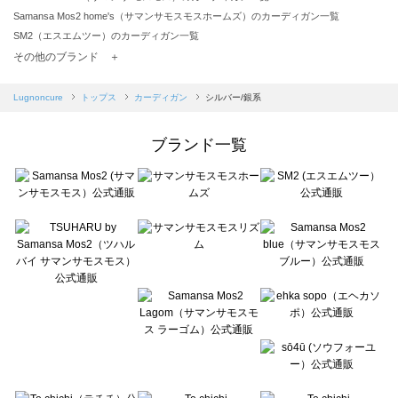
Samansa Mos2 home's（サマンサモスモスホームズ）のカーディガン一覧
SM2（エスエムツー）のカーディガン一覧
TSUHARU by Samansa Mos2（ツハルバイサマンサモスモス）のカーディガン一覧
その他のブランド ＋
sm2rhythm（サマンサモスモス リズム）のカーディガン一覧
Samansa Mos2 blue（サマンサモスモス ブルー）のカーディガン一覧
Lugnoncure
トップス
カーディガン
シルバー/銀系
Samansa Mos2 Lagom（サマンサモスモス ラーゴム）のカーディガン一覧
ehka sopo（エヘカソポ）のカーディガン一覧
ブランド一覧
sō4ū（ソウフォーユー）のカーディガン一覧
Te chichi（テチチ）のカーディガン一覧
Te chichi CLASSIC（テチチ クラシック）のカーディガン一覧
Te chichi TERRASSE（テチチ テラス）のカーディガン一覧
Lugnoncure（ルノンキュール）のカーディガン一覧
BETTY'S BLUE（べティーズブルー）のカーディガン一覧
Wpc.（ワールドパーティー）のカーディガン一覧