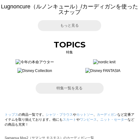
Lugnoncure（ルノンキュール）/カーディガンを使った
スナップ
もっと見る
TOPICS
特集
特集一覧を見る
トップス
の商品一覧です。
シャツ・ブラウス
や
カットソー
、
カーディガン
など定番ア
イテムを取り揃えております。他にも
スカート
や
ワンピース
、
ニット・セーター
など
の商品も充実！
Samansa Mos2（サマンサ モスモス）のカーディガン一覧