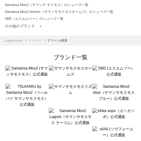
Samansa Mos2（サマンサ モスモス）のシューズ一覧
Samansa Mos2 home's（サマンサモスモスホームズ）のシューズ一覧
SM2（エスエムツー）のシューズ一覧
TSUHARU by Samansa Mos2（ツハルバイサマンサモスモス）のシューズ一覧
その他のブランド ＋
sm2rhythm（サマンサモスモス リズム）のシューズ一覧
Samansa Mos2 blue（サマンサモスモス ブルー）のシューズ一覧
Lugnoncure
シューズ
グリーン/緑系
Samansa Mos2 Lagom（サマンサモスモス ラーゴム）のシューズ一覧
ehka sopo（エヘカソポ）のシューズ一覧
ブランド一覧
sō4ū（ソウフォーユー）のシューズ一覧
Te chichi（テチチ）のシューズ一覧
Te chichi CLASSIC（テチチ クラシック）のシューズ一覧
Te chichi TERRASSE（テチチ テラス）のシューズ一覧
Lugnoncure（ルノンキュール）のシューズ一覧
BETTY'S BLUE（べティーズブルー）のシューズ一覧
Wpc.（ワールドパーティー）のシューズ一覧