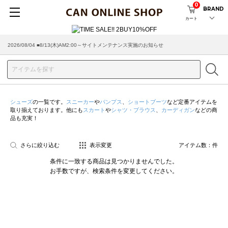
0
BRAND
カート
2026/08/04 ■8/13(木)AM2:00～サイトメンテナンス実施のお知らせ
シューズ
の一覧です。
スニーカー
や
パンプス
、
ショートブーツ
など定番アイテムを
取り揃えております。他にも
スカート
や
シャツ・ブラウス
、
カーディガン
などの商
品も充実！
さらに絞り込む
表示変更
アイテム数：
件
条件に一致する商品は見つかりませんでした。
お手数ですが、検索条件を変更してください。