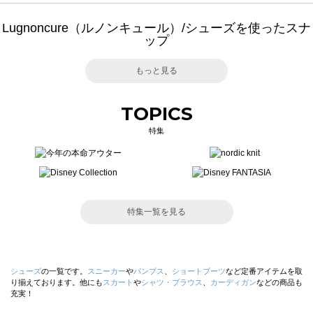
Lugnoncure（ルノンキュール）/シューズを使ったスナ
ップ
もっと見る
TOPICS
特集
特集一覧を見る
シューズ
の一覧です。
スニーカー
や
パンプス
、
ショートブーツ
など定番アイテムを取
り揃えております。他にも
スカート
や
シャツ・ブラウス
、
カーディガン
などの商品も
充実！