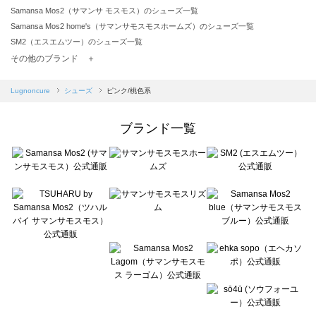
Samansa Mos2（サマンサ モスモス）のシューズ一覧
Samansa Mos2 home's（サマンサモスモスホームズ）のシューズ一覧
SM2（エスエムツー）のシューズ一覧
TSUHARU by Samansa Mos2（ツハルバイサマンサモスモス）のシューズ一覧
その他のブランド ＋
sm2rhythm（サマンサモスモス リズム）のシューズ一覧
Samansa Mos2 blue（サマンサモスモス ブルー）のシューズ一覧
Lugnoncure
シューズ
ピンク/桃色系
Samansa Mos2 Lagom（サマンサモスモス ラーゴム）のシューズ一覧
ehka sopo（エヘカソポ）のシューズ一覧
ブランド一覧
sō4ū（ソウフォーユー）のシューズ一覧
Te chichi（テチチ）のシューズ一覧
Te chichi CLASSIC（テチチ クラシック）のシューズ一覧
Te chichi TERRASSE（テチチ テラス）のシューズ一覧
Lugnoncure（ルノンキュール）のシューズ一覧
BETTY'S BLUE（べティーズブルー）のシューズ一覧
Wpc.（ワールドパーティー）のシューズ一覧