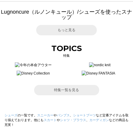
Lugnoncure（ルノンキュール）/シューズを使ったスナ
ップ
もっと見る
TOPICS
特集
特集一覧を見る
シューズ
の一覧です。
スニーカー
や
パンプス
、
ショートブーツ
など定番アイテムを取
り揃えております。他にも
スカート
や
シャツ・ブラウス
、
カーディガン
などの商品も
充実！