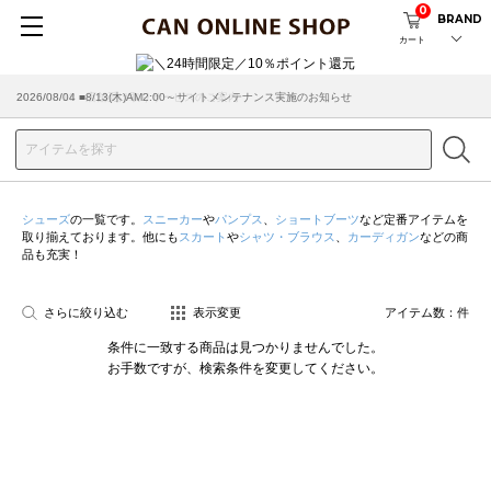
0
BRAND
カート
2026/08/04 ■8/13(木)AM2:00～サイトメンテナンス実施のお知らせ
2026/03/18 ■店舗受け取りサービスのご案内
シューズ
の一覧です。
スニーカー
や
パンプス
、
ショートブーツ
など定番アイテムを
取り揃えております。他にも
スカート
や
シャツ・ブラウス
、
カーディガン
などの商
品も充実！
さらに絞り込む
表示変更
アイテム数：
件
条件に一致する商品は見つかりませんでした。
お手数ですが、検索条件を変更してください。