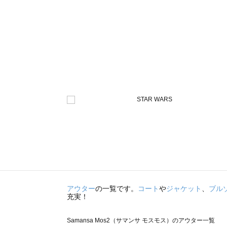
アウター
の一覧です。
コート
や
ジャケット
、
ブル
充実！
Samansa Mos2（サマンサ モスモス）のアウター一覧