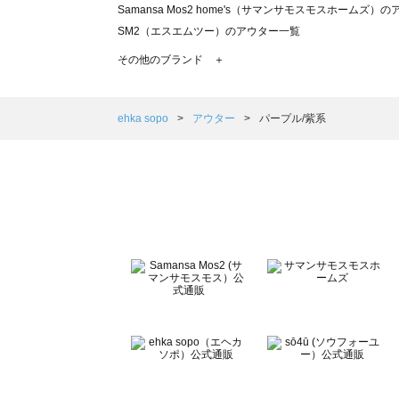
Samansa Mos2 home's（サマンサモスモスホームズ）
SM2（エスエムツー）のアウター一覧
TSUHARU by Samansa Mos2（ツハルバイサマンサ
その他のブランド ＋
sm2rhythm（サマンサモスモス リズム）のアウター一覧
Samansa Mos2 blue（サマンサモスモス ブルー）のア
Samansa Mos2 Lagom（サマンサモスモス ラーゴム）
ehka sopo
アウター
パープル/紫系
ehka sopo（エヘカソポ）のアウター一覧
sō4ū（ソウフォーユー）のアウター一覧
Te chichi（テチチ）のアウター一覧
Te chichi CLASSIC（テチチ クラシック）のアウター一覧
Te chichi TERRASSE（テチチ テラス）のアウター一覧
Lugnoncure（ルノンキュール）のアウター一覧
BETTY'S BLUE（べティーズブルー）のアウター一覧
Wpc.（ワールドパーティー）のアウター一覧