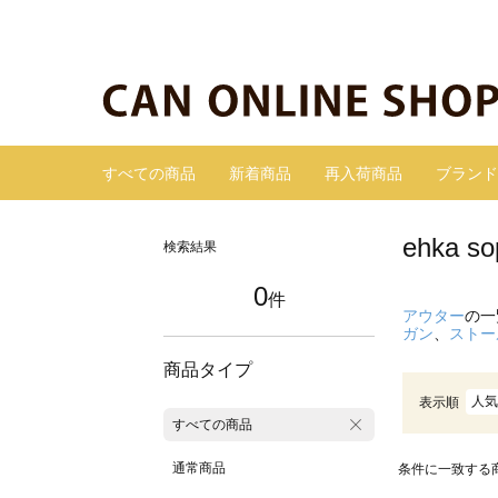
すべての商品
新着商品
再入荷商品
ブランド
ehka
検索結果
0
件
アウター
の一
ガン
、
ストー
商品タイプ
人気
表示順
すべての商品
通常商品
条件に一致する