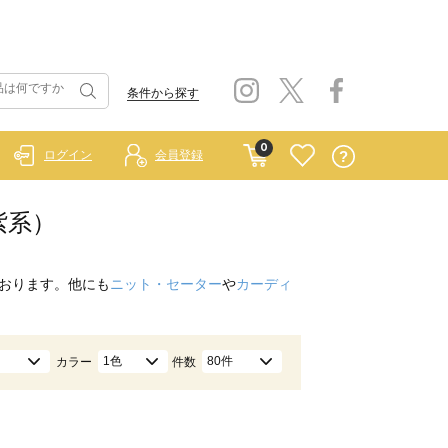
条件から探す
0
ログイン
会員登録
紫系）
おります。他にも
ニット・セーター
や
カーディ
1色
80件
カラー
件数