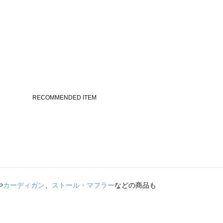
や
カーディガン
、
ストール・マフラー
などの商品も