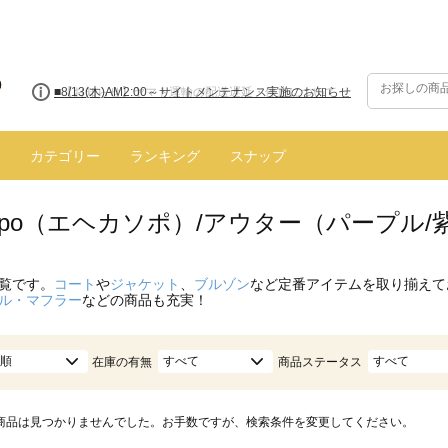
■8/13(木)AM2:00～サイトメンテナンス実施のお知らせ
カテゴリー
ランキング
スナップ
 sopo（エヘカソポ）/アウター（パープル/
覧です。
コート
や
ジャケット
、
ブルゾン
など定番アイテムを取り揃えて
ル・マフラー
などの商品も充実！
順
すべて
すべて
在庫の有無
商品ステータス
商品は見つかりませんでした。お手数ですが、検索条件を変更してください。