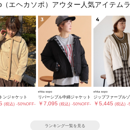
 sopo（エヘカソポ）アウター人気アイテム
3
4
ehka sopo
ehka sopo
トンジャケット
リバーシブル中綿ジャケット
ジップファーブルゾ
5
￥7,095
￥5,445
(税込)
-50%OFF-
(税込)
-50%OFF-
(税込)
-
ランキング一覧を見る