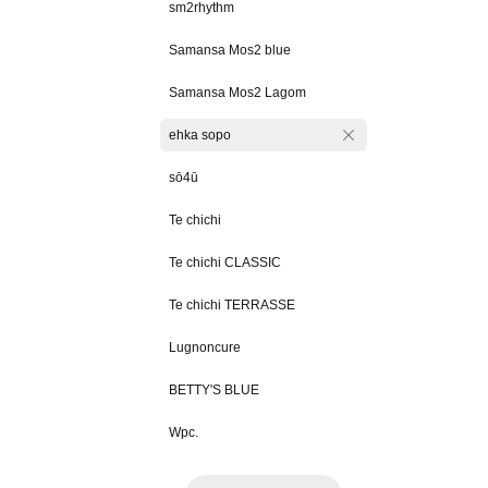
sm2rhythm
Samansa Mos2 blue
Samansa Mos2 Lagom
ehka sopo
sō4ū
Te chichi
Te chichi CLASSIC
Te chichi TERRASSE
Lugnoncure
BETTY'S BLUE
Wpc.