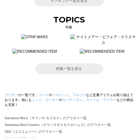
ランキング一覧を見る
TOPICS
特集
特集一覧を見る
アウター
の一覧です。
コート
や
ジャケット
、
ブルゾン
など定番アイテムを取り揃えて
おります。他にも
ニット・セーター
や
カーディガン
、
ストール・マフラー
などの商品
も充実！
Samansa Mos2（サマンサ モスモス）のアウター一覧
Samansa Mos2 home's（サマンサモスモスホームズ）のアウター一覧
SM2（エスエムツー）のアウター一覧