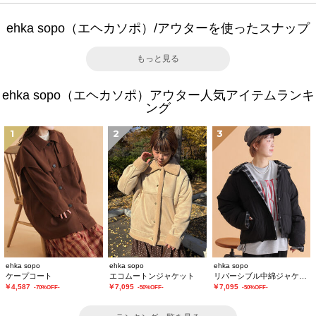
ehka sopo（エヘカソポ）/アウターを使ったスナップ
もっと見る
ehka sopo（エヘカソポ）アウター人気アイテムランキ
ング
1
2
3
ehka sopo
ehka sopo
ehka sopo
ケープコート
エコムートンジャケット
リバーシブル中綿ジャケット
￥4,587
￥7,095
￥7,095
-70%OFF-
-50%OFF-
-50%OFF-