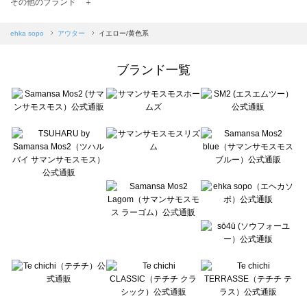
TSUHARU by Samansa Mos2（ツハルバイサマンサモスモス）のアウター一覧
その他のブランド ＋
sm2rhythm（サマンサモスモス リズム）のアウター一覧
Samansa Mos2 blue（サマンサモスモス ブルー）のアウター一覧
ehka sopo
アウター
イエロー/黄色系
Samansa Mos2 Lagom（サマンサモスモス ラーゴム）のアウター一覧
ehka sopo（エヘカソポ）のアウター一覧
ブランド一覧
sō4ū（ソウフォーユー）のアウター一覧
Te chichi（テチチ）のアウター一覧
Te chichi CLASSIC（テチチ クラシック）のアウター一覧
Te chichi TERRASSE（テチチ テラス）のアウター一覧
Lugnoncure（ルノンキュール）のアウター一覧
BETTY'S BLUE（べティーズブルー）のアウター一覧
Wpc.（ワールドパーティー）のアウター一覧