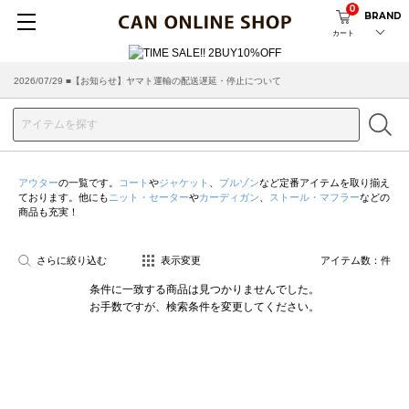
0
BRAND
カート
2026/07/29 ■【お知らせ】ヤマト運輸の配送遅延・停止について
2026/03/18 ■店舗受け取りサービスのご案内
アウター
の一覧です。
コート
や
ジャケット
、
ブルゾン
など定番アイテムを取り揃え
ております。他にも
ニット・セーター
や
カーディガン
、
ストール・マフラー
などの
商品も充実！
さらに絞り込む
表示変更
アイテム数：
件
条件に一致する商品は見つかりませんでした。
お手数ですが、検索条件を変更してください。