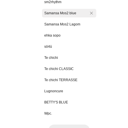
sm2rhythm
Samansa Mos2 blue
Samansa Mos2 Lagom
ehka sopo
sō4ū
Te chichi
Te chichi CLASSIC
Te chichi TERRASSE
Lugnoncure
BETTY'S BLUE
Wpc.