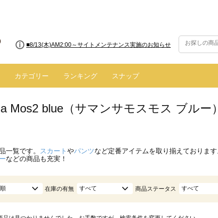
■8/13(木)AM2:00～サイトメンテナンス実施のお知らせ
カテゴリー
ランキング
スナップ
nsa Mos2 blue（サマンサモスモス ブ
品一覧です。
スカート
や
パンツ
など定番アイテムを取り揃えております
ー
などの商品も充実！
順
すべて
すべて
在庫の有無
商品ステータス