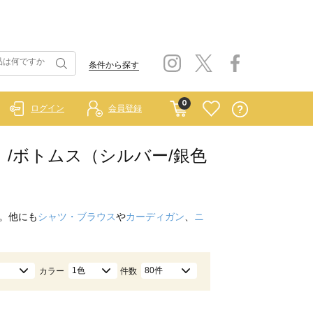
条件から探す
0
ログイン
会員登録
ルー）/ボトムス（シルバー/銀色
。他にも
シャツ・ブラウス
や
カーディガン
、
ニ
1色
80件
カラー
件数