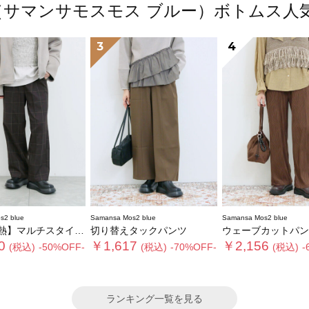
2 blue（サマンサモスモス ブルー）ボトム
3
4
s2 blue
Samansa Mos2 blue
Samansa Mos2 blue
ルチスタイルストレートパンツ
切り替えタックパンツ
ウェーブカットパン
0
￥1,617
￥2,156
(税込)
-50%OFF-
(税込)
-70%OFF-
(税込)
-
ランキング一覧を見る