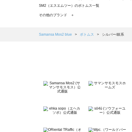
SM2（エスエムツー）のボトムス一覧
TSUHARU by Samansa Mos2（ツハルバイサマンサ
その他のブランド ＋
sm2rhythm（サマンサモスモス リズム）のボトムス一覧
Samansa Mos2 blue（サマンサモスモス ブルー）のボ
Samansa Mos2 Lagom（サマンサモスモス ラーゴム）
Samansa Mos2 blue
ボトムス
シルバー/銀系
ehka sopo（エヘカソポ）のボトムス一覧
sō4ū（ソウフォーユー）のボトムス一覧
Te chichi（テチチ）のボトムス一覧
Te chichi CLASSIC（テチチ クラシック）のボトムス一覧
Te chichi TERRASSE（テチチ テラス）のボトムス一覧
Lugnoncure（ルノンキュール）のボトムス一覧
BETTY'S BLUE（べティーズブルー）のボトムス一覧
Wpc.（ワールドパーティー）のボトムス一覧