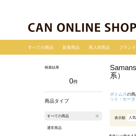
すべての商品
新着商品
再入荷商品
ブランド
Sama
検索結果
系）
0
件
ボトムス
の商
ット・セータ
商品タイプ
すべての商品
人気
表示順
通常商品