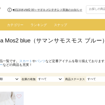
■8/13(木)AM2:00～サイトメンテナンス実施のお知らせ
カテゴリー
ランキング
スナップ
nsa Mos2 blue（サマンサモスモス ブ
品一覧です。
スカート
や
パンツ
など定番アイテムを取り揃えております
ー
などの商品も充実！
順
すべて
すべて
在庫の有無
商品ステータス
お気に入り