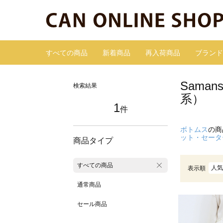
すべての商品
新着商品
再入荷商品
ブランド
Sama
検索結果
系）
1
件
ボトムス
の商
ット・セータ
商品タイプ
すべての商品
人気
表示順
通常商品
セール商品