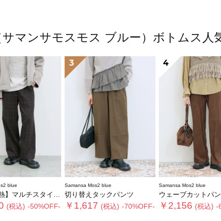
2 blue（サマンサモスモス ブルー）ボトム
3
4
s2 blue
Samansa Mos2 blue
Samansa Mos2 blue
ルチスタイルストレートパンツ
切り替えタックパンツ
ウェーブカットパン
0
￥1,617
￥2,156
(税込)
-50%OFF-
(税込)
-70%OFF-
(税込)
-