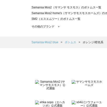
Samansa Mos2（サマンサ モスモス）のボトムス一覧
Samansa Mos2 home's（サマンサモスモスホームズ）
SM2（エスエムツー）のボトムス一覧
TSUHARU by Samansa Mos2（ツハルバイサマンサ
その他のブランド ＋
sm2rhythm（サマンサモスモス リズム）のボトムス一覧
Samansa Mos2 blue（サマンサモスモス ブルー）のボ
Samansa Mos2 Lagom（サマンサモスモス ラーゴム）
Samansa Mos2 blue
ボトムス
オレンジ/橙色系
ehka sopo（エヘカソポ）のボトムス一覧
sō4ū（ソウフォーユー）のボトムス一覧
Te chichi（テチチ）のボトムス一覧
Te chichi CLASSIC（テチチ クラシック）のボトムス一覧
Te chichi TERRASSE（テチチ テラス）のボトムス一覧
Lugnoncure（ルノンキュール）のボトムス一覧
BETTY'S BLUE（べティーズブルー）のボトムス一覧
Wpc.（ワールドパーティー）のボトムス一覧