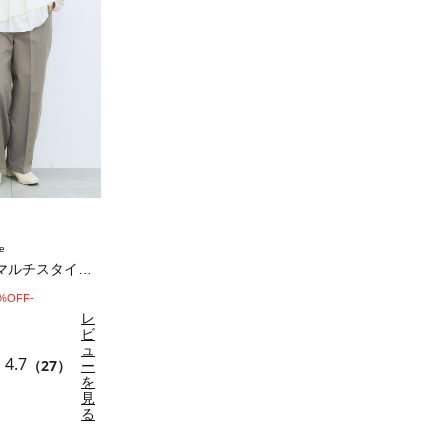
e
【吸湿発熱】マルチスタイルストレートパンツ
0%OFF-
レ
ビ
ュ
4.7
（27）
ー
を
見
る