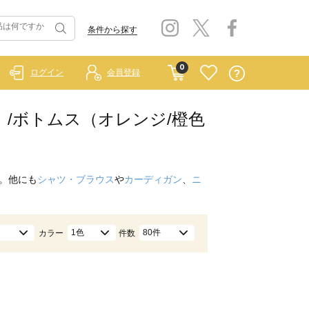
条件から探す
0
ログイン
会員登録
ルー）/ボトムス（オレンジ/橙色
。他にも
シャツ・ブラウス
や
カーディガン
、
ニ
1色
80件
カラー
件数