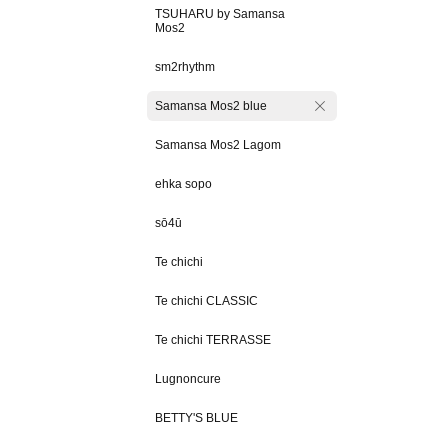
TSUHARU by Samansa
Mos2
sm2rhythm
Samansa Mos2 blue
Samansa Mos2 Lagom
ehka sopo
sō4ū
Te chichi
Te chichi CLASSIC
Te chichi TERRASSE
Lugnoncure
BETTY'S BLUE