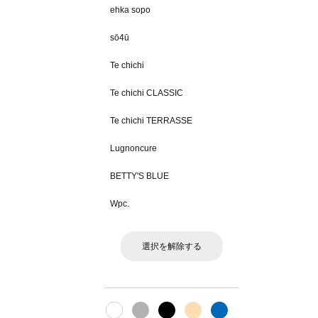
ehka sopo
sō4ū
Te chichi
Te chichi CLASSIC
Te chichi TERRASSE
Lugnoncure
BETTY'S BLUE
Wpc.
選択を解除する