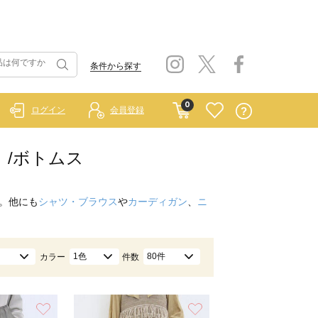
条件から探す
0
ログイン
会員登録
ー）/ボトムス
。他にも
シャツ・ブラウス
や
カーディガン
、
ニ
1色
80件
カラー
件数
お気に入り
お気に入り