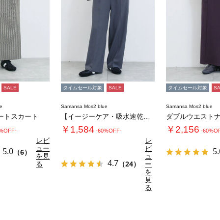
SALE
タイムセール対象
SALE
タイムセール対象
S
e
Samansa Mos2 blue
Samansa Mos2 blue
ートスカート
【イージーケア・吸水速乾】マルチスタイルタッ…
￥1,584
￥2,156
0%OFF-
-60%OFF-
-60%O
レビ
レ
ュー
ビ
5.0
5.
（6）
を見
ュ
4.7
る
（24）
ー
を
見
る