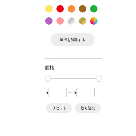
選択を解除する
価格
¥
~
¥
リセット
絞り込む