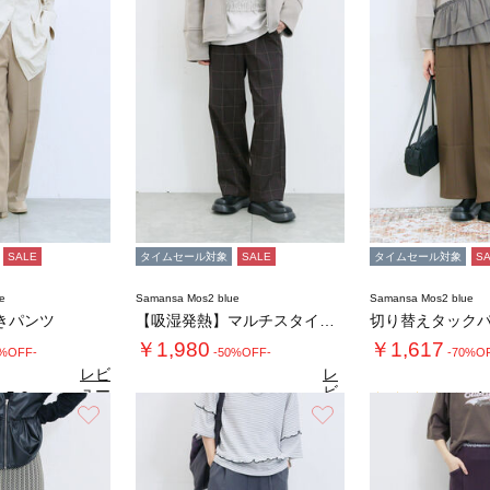
SALE
タイムセール対象
SALE
タイムセール対象
S
e
Samansa Mos2 blue
Samansa Mos2 blue
きパンツ
【吸湿発熱】マルチスタイルストレートパンツ
切り替えタック
￥1,980
￥1,617
0%OFF-
-50%OFF-
-70%O
レビ
レ
ュー
ビ
5.0
4.
（1）
を見
ュ
お気に入り
お気に入り
4.7
る
（27）
ー
を
見
る