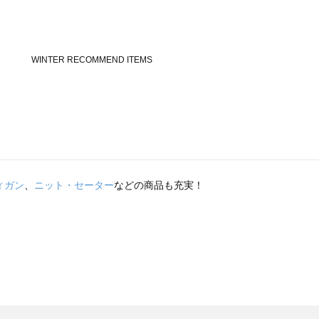
ィガン
、
ニット・セーター
などの商品も充実！