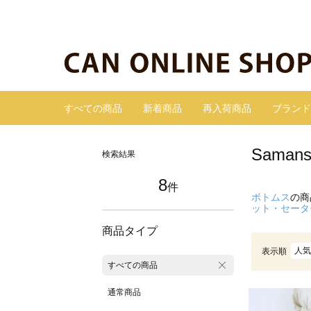
すべての商品
新着商品
再入荷商品
ブランド
Sama
検索結果
8
件
ボトムス
の商
ット・セータ
商品タイプ
人気
表示順
すべての商品
通常商品