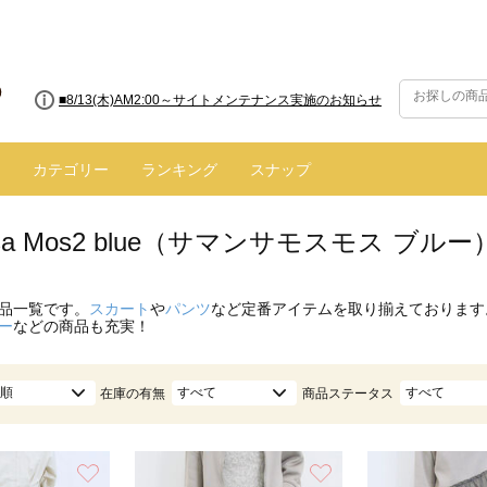
■8/13(木)AM2:00～サイトメンテナンス実施のお知らせ
カテゴリー
ランキング
スナップ
nsa Mos2 blue（サマンサモスモス ブル
品一覧です。
スカート
や
パンツ
など定番アイテムを取り揃えております
ー
などの商品も充実！
順
すべて
すべて
在庫の有無
商品ステータス
お気に入り
お気に入り