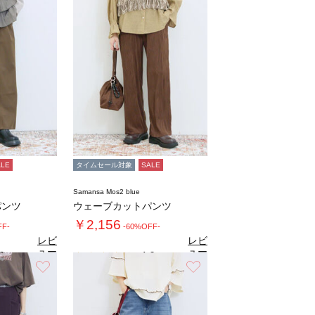
ALE
タイムセール対象
SALE
Samansa Mos2 blue
パンツ
ウェーブカットパンツ
￥2,156
FF-
-60%OFF-
レビ
レビ
ュー
ュー
0
4.0
（1）
（3）
を見
を見
お気に入り
お気に入り
る
る