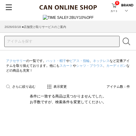
0
BRAND
カート
2026/03/18 ■店舗受け取りサービスのご案内
アクセサリー
の一覧です。
ハット・帽子
や
ピアス・指輪
、
ネックレス
など定番アイ
テムを取り揃えております。他にも
スカート
や
シャツ・ブラウス
、
カーディガン
な
どの商品も充実！
さらに絞り込む
表示変更
アイテム数：
件
条件に一致する商品は見つかりませんでした。
お手数ですが、検索条件を変更してください。