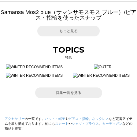
Samansa Mos2 blue（サマンサモスモス ブルー）/ピア
ス・指輪を使ったスナップ
もっと見る
TOPICS
特集
特集一覧を見る
アクセサリー
の一覧です。
ハット・帽子
や
ピアス・指輪
、
ネックレス
など定番アイテ
ムを取り揃えております。他にも
スカート
や
シャツ・ブラウス
、
カーディガン
などの
商品も充実！