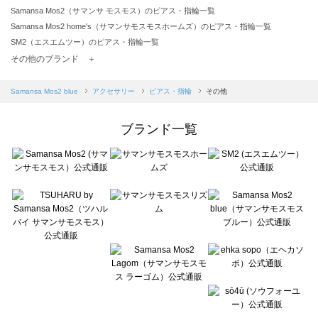
Samansa Mos2（サマンサ モスモス）のピアス・指輪一覧
Samansa Mos2 home's（サマンサモスモスホームズ）のピアス・指輪一覧
SM2（エスエムツー）のピアス・指輪一覧
TSUHARU by Samansa Mos2（ツハルバイサマンサモスモス）のピアス・指輪一覧
その他のブランド ＋
sm2rhythm（サマンサモスモス リズム）のピアス・指輪一覧
Samansa Mos2 blue（サマンサモスモス ブルー）のピアス・指輪一覧
Samansa Mos2 blue
アクセサリー
ピアス・指輪
その他
Samansa Mos2 Lagom（サマンサモスモス ラーゴム）のピアス・指輪一覧
ehka sopo（エヘカソポ）のピアス・指輪一覧
ブランド一覧
sō4ū（ソウフォーユー）のピアス・指輪一覧
Te chichi（テチチ）のピアス・指輪一覧
Te chichi CLASSIC（テチチ クラシック）のピアス・指輪一覧
Te chichi TERRASSE（テチチ テラス）のピアス・指輪一覧
Lugnoncure（ルノンキュール）のピアス・指輪一覧
BETTY'S BLUE（べティーズブルー）のピアス・指輪一覧
Wpc.（ワールドパーティー）のピアス・指輪一覧