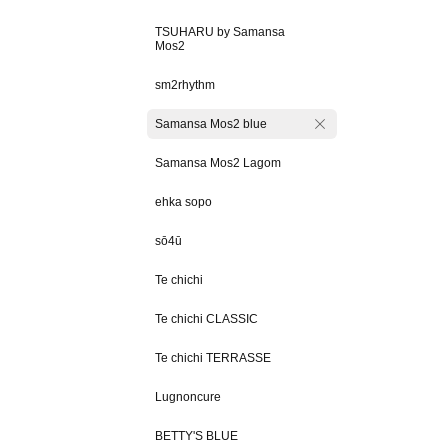
TSUHARU by Samansa
Mos2
sm2rhythm
Samansa Mos2 blue
Samansa Mos2 Lagom
ehka sopo
sō4ū
Te chichi
Te chichi CLASSIC
Te chichi TERRASSE
Lugnoncure
BETTY'S BLUE