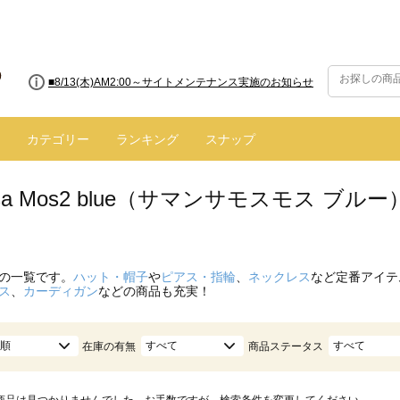
■8/13(木)AM2:00～サイトメンテナンス実施のお知らせ
カテゴリー
ランキング
スナップ
nsa Mos2 blue（サマンサモスモス ブ
の一覧です。
ハット・帽子
や
ピアス・指輪
、
ネックレス
など定番アイテ
ス
、
カーディガン
などの商品も充実！
順
すべて
すべて
在庫の有無
商品ステータス