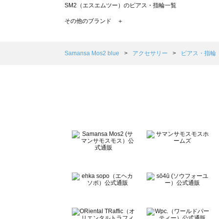
SM2（エスエムツー）のピアス・指輪一覧
TSUHARU by Samansa Mos2（ツハルバイサマン
その他のブランド ＋
sm2rhythm（サマンサモスモス リズム）のピアス・指輪
Samansa Mos2 blue（サマンサモスモス ブルー）のピ
Samansa Mos2 Lagom（サマンサモスモス ラーゴム
Samansa Mos2 blue
アクセサリー
ピアス・指輪
ehka sopo（エヘカソポ）のピアス・指輪一覧
sō4ū（ソウフォーユー）のピアス・指輪一覧
Te chichi（テチチ）のピアス・指輪一覧
Te chichi CLASSIC（テチチ クラシック）のピアス・指輪
Te chichi TERRASSE（テチチ テラス）のピアス・指輪一
Lugnoncure（ルノンキュール）のピアス・指輪一覧
BETTY'S BLUE（べティーズブルー）のピアス・指輪一覧
Wpc.（ワールドパーティー）のピアス・指輪一覧