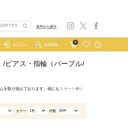
条件から探す
0
ログイン
会員登録
ルー）/ピアス・指輪（パープル/
ムを取り揃えております。他にも
スカート
や
シ
1色
80件
カラー
件数