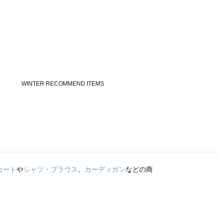
カート
や
シャツ・ブラウス
、
カーディガン
などの商