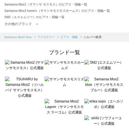
Samansa Mos2（サマンサ モスモス）のピアス・指輪一覧
Samansa Mos2 home's（サマンサモスモスホームズ）のピアス・指輪一覧
SM2（エスエムツー）のピアス・指輪一覧
TSUHARU by Samansa Mos2（ツハルバイサマンサモスモス）のピアス・指輪一覧
その他のブランド ＋
sm2rhythm（サマンサモスモス リズム）のピアス・指輪一覧
Samansa Mos2 blue（サマンサモスモス ブルー）のピアス・指輪一覧
Samansa Mos2 blue
アクセサリー
ピアス・指輪
シルバー/銀系
Samansa Mos2 Lagom（サマンサモスモス ラーゴム）のピアス・指輪一覧
ehka sopo（エヘカソポ）のピアス・指輪一覧
ブランド一覧
sō4ū（ソウフォーユー）のピアス・指輪一覧
Te chichi（テチチ）のピアス・指輪一覧
Te chichi CLASSIC（テチチ クラシック）のピアス・指輪一覧
Te chichi TERRASSE（テチチ テラス）のピアス・指輪一覧
Lugnoncure（ルノンキュール）のピアス・指輪一覧
BETTY'S BLUE（べティーズブルー）のピアス・指輪一覧
Wpc.（ワールドパーティー）のピアス・指輪一覧