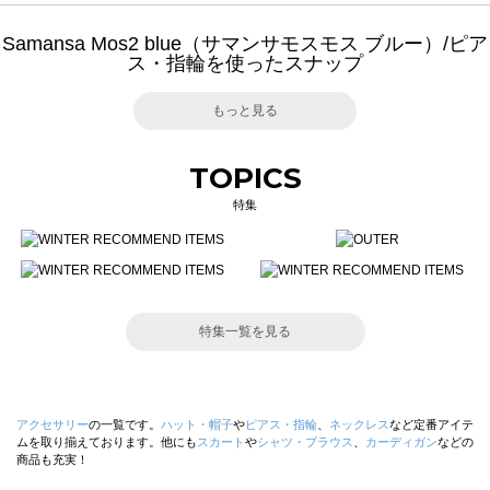
Samansa Mos2 blue（サマンサモスモス ブルー）/ピア
ス・指輪を使ったスナップ
もっと見る
TOPICS
特集
特集一覧を見る
アクセサリー
の一覧です。
ハット・帽子
や
ピアス・指輪
、
ネックレス
など定番アイテ
ムを取り揃えております。他にも
スカート
や
シャツ・ブラウス
、
カーディガン
などの
商品も充実！