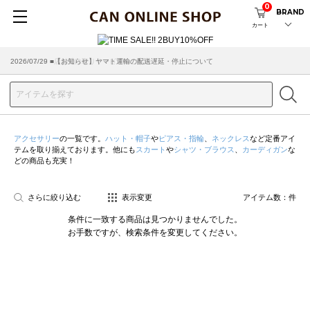
0
BRAND
カート
2026/07/29 ■【お知らせ】ヤマト運輸の配送遅延・停止について
2026/03/18 ■店舗受け取りサービスのご案内
アクセサリー
の一覧です。
ハット・帽子
や
ピアス・指輪
、
ネックレス
など定番アイ
テムを取り揃えております。他にも
スカート
や
シャツ・ブラウス
、
カーディガン
な
どの商品も充実！
さらに絞り込む
表示変更
アイテム数：
件
条件に一致する商品は見つかりませんでした。
お手数ですが、検索条件を変更してください。