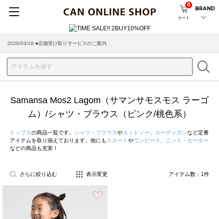
0
BRAND
カート
2026/03/18 ■店舗受け取りサービスのご案内
Samansa Mos2 Lagom（サマンサモスモス ラーゴ
ム）/シャツ・ブラウス（ピンク/桃色系）
トップス
の商品一覧です。
シャツ・ブラウス
や
カットソー
、
カーディガン
など定番
アイテムを取り揃えております。他にも
スカート
や
ワンピース
、
ニット・セーター
などの商品も充実！
さらに絞り込む
表示変更
アイテム数：
1
件
お気に入り