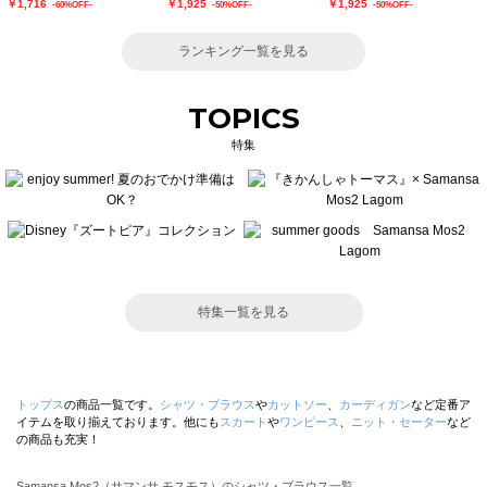
￥1,716
￥1,925
￥1,925
-60%OFF-
-50%OFF-
-50%OFF-
ランキング一覧を見る
TOPICS
特集
特集一覧を見る
トップス
の商品一覧です。
シャツ・ブラウス
や
カットソー
、
カーディガン
など定番ア
イテムを取り揃えております。他にも
スカート
や
ワンピース
、
ニット・セーター
など
の商品も充実！
Samansa Mos2（サマンサ モスモス）のシャツ・ブラウス一覧