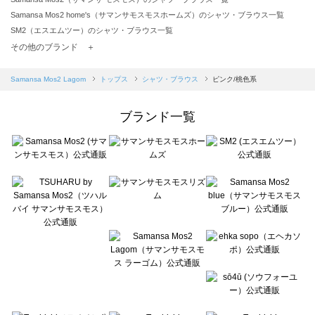
Samansa Mos2 home's（サマンサモスモスホームズ）のシャツ・ブラウス一覧
SM2（エスエムツー）のシャツ・ブラウス一覧
TSUHARU by Samansa Mos2（ツハルバイサマンサモスモス）のシャツ・ブラウス一覧
その他のブランド ＋
sm2rhythm（サマンサモスモス リズム）のシャツ・ブラウス一覧
Samansa Mos2 blue（サマンサモスモス ブルー）のシャツ・ブラウス一覧
Samansa Mos2 Lagom
トップス
シャツ・ブラウス
ピンク/桃色系
Samansa Mos2 Lagom（サマンサモスモス ラーゴム）のシャツ・ブラウス一覧
ehka sopo（エヘカソポ）のシャツ・ブラウス一覧
ブランド一覧
sō4ū（ソウフォーユー）のシャツ・ブラウス一覧
Te chichi（テチチ）のシャツ・ブラウス一覧
Te chichi CLASSIC（テチチ クラシック）のシャツ・ブラウス一覧
Te chichi TERRASSE（テチチ テラス）のシャツ・ブラウス一覧
Lugnoncure（ルノンキュール）のシャツ・ブラウス一覧
BETTY'S BLUE（べティーズブルー）のシャツ・ブラウス一覧
Wpc.（ワールドパーティー）のシャツ・ブラウス一覧