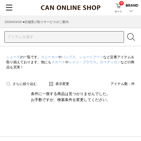
0
BRAND
カート
2026/03/18 ■店舗受け取りサービスのご案内
シューズ
の一覧です。
スニーカー
や
パンプス
、
ショートブーツ
など定番アイテムを
取り揃えております。他にも
スカート
や
シャツ・ブラウス
、
カーディガン
などの商
品も充実！
さらに絞り込む
表示変更
アイテム数：
件
条件に一致する商品は見つかりませんでした。
お手数ですが、検索条件を変更してください。