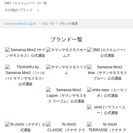
SM2（エスエムツー）の一覧
TSUHARU by Samansa Mos2（ツハルバイサマンサモスモス）の一覧
その他のブランド ＋
sm2rhythm（サマンサモスモス リズム）の一覧
Samansa Mos2 blue（サマンサモスモス ブルー）の一覧
Samansa Mos2 Lagom
商品一覧
ブラック/黒系
Samansa Mos2 Lagom（サマンサモスモス ラーゴム）の一覧
ehka sopo（エヘカソポ）の一覧
ブランド一覧
sō4ū（ソウフォーユー）の一覧
Te chichi（テチチ）の一覧
Te chichi CLASSIC（テチチ クラシック）の一覧
Te chichi TERRASSE（テチチ テラス）の一覧
Lugnoncure（ルノンキュール）の一覧
BETTY'S BLUE（べティーズブルー）の一覧
Wpc.（ワールドパーティー）の一覧