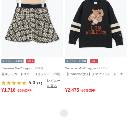
タイムセール対象
SALE
タイムセール対象
SALE
Samansa Mos2 Lagom（KIDS）
Samansa Mos2 Lagom（KIDS）
花柄ジャカードスカート(セットアップ可)
【Champion別注】クマプリントトレーナー
レビュー
5.0
（1）
を見る
¥1,716
¥2,475
-60%OFF-
-50%OFF-
1