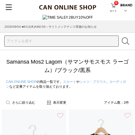
0
BRAND
カート
2026/08/04 ■8/13(木)AM2:00～サイトメンテナンス実施のお知らせ
Samansa Mos2 Lagom（サマンサモスモス ラーゴ
ム）/ブラック/黒系
CAN ONLINE SHOP
の商品一覧です。
スカート
や
シャツ・ブラウス
、
カーディガ
ン
など定番アイテムを取り揃えております。
さらに絞り込む
表示変更
アイテム数：
2
件
お気に入り