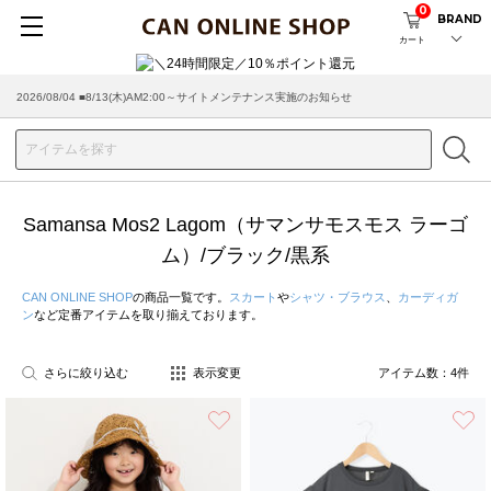
0
BRAND
カート
2026/08/04 ■8/13(木)AM2:00～サイトメンテナンス実施のお知らせ
Samansa Mos2 Lagom（サマンサモスモス ラーゴ
ム）/ブラック/黒系
CAN ONLINE SHOP
の商品一覧です。
スカート
や
シャツ・ブラウス
、
カーディガ
ン
など定番アイテムを取り揃えております。
さらに絞り込む
表示変更
アイテム数：
4
件
お気に入り