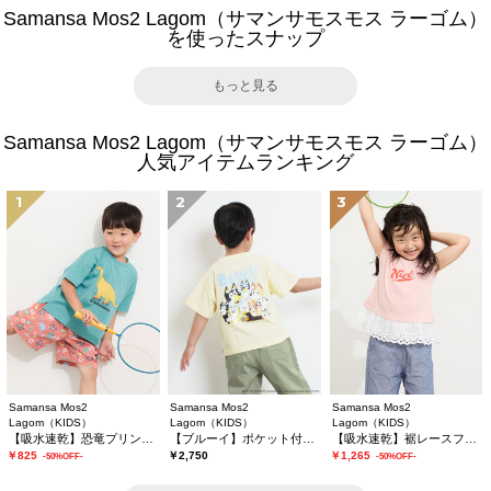
Samansa Mos2 Lagom（サマンサモスモス ラーゴム）
を使ったスナップ
もっと見る
Samansa Mos2 Lagom（サマンサモスモス ラーゴム）
人気アイテムランキング
1
2
3
Samansa Mos2
Samansa Mos2
Samansa Mos2
Lagom（KIDS）
Lagom（KIDS）
Lagom（KIDS）
【吸水速乾】恐竜プリントTシャツ
【ブルーイ】ポケット付きプリントTシャツ
【吸水速乾】裾レースフレンチスリーブTシャツ
￥825
￥2,750
￥1,265
-50%OFF-
-50%OFF-