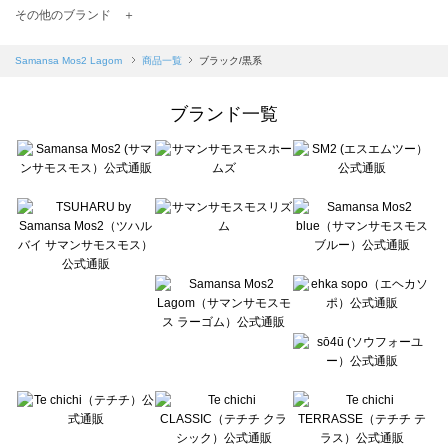
TSUHARU by Samansa Mos2（ツハルバイサマンサモスモス）の一覧
その他のブランド ＋
sm2rhythm（サマンサモスモス リズム）の一覧
Samansa Mos2 blue（サマンサモスモス ブルー）の一覧
Samansa Mos2 Lagom
商品一覧
ブラック/黒系
Samansa Mos2 Lagom（サマンサモスモス ラーゴム）の一覧
ehka sopo（エヘカソポ）の一覧
ブランド一覧
sō4ū（ソウフォーユー）の一覧
Te chichi（テチチ）の一覧
Te chichi CLASSIC（テチチ クラシック）の一覧
Te chichi TERRASSE（テチチ テラス）の一覧
Lugnoncure（ルノンキュール）の一覧
BETTY'S BLUE（べティーズブルー）の一覧
Wpc.（ワールドパーティー）の一覧