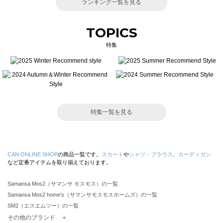
ランキング一覧を見る
TOPICS
特集
特集一覧を見る
CAN ONLINE SHOP
の商品一覧です。
スカート
や
シャツ・ブラウス
、
カーディガン
など定番アイテムを取り揃えております。
Samansa Mos2（サマンサ モスモス）の一覧
Samansa Mos2 home's（サマンサモスモスホームズ）の一覧
SM2（エスエムツー）の一覧
TSUHARU by Samansa Mos2（ツハルバイサマンサモスモス）の一覧
その他のブランド ＋