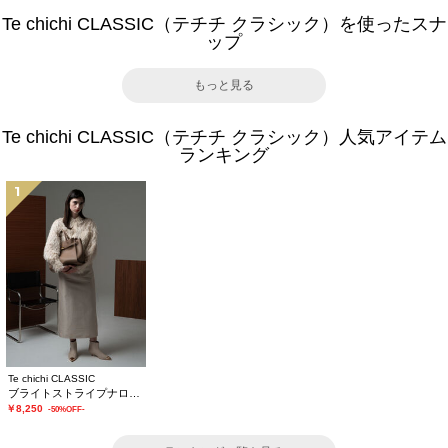
Te chichi CLASSIC（テチチ クラシック）を使ったスナ
ップ
もっと見る
Te chichi CLASSIC（テチチ クラシック）人気アイテム
ランキング
1
Te chichi CLASSIC
ブライトストライプナロースカート《2025winter catalog item》
￥8,250
-50%OFF-