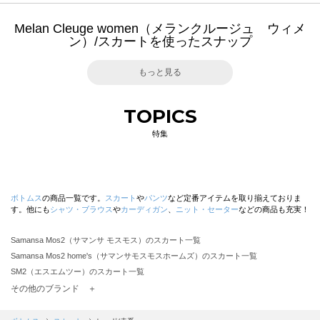
Melan Cleuge women（メランクルージュ ウィメ
ン）/スカートを使ったスナップ
もっと見る
TOPICS
特集
ボトムス
の商品一覧です。
スカート
や
パンツ
など定番アイテムを取り揃えておりま
す。他にも
シャツ・ブラウス
や
カーディガン
、
ニット・セーター
などの商品も充実！
Samansa Mos2（サマンサ モスモス）のスカート一覧
Samansa Mos2 home's（サマンサモスモスホームズ）のスカート一覧
SM2（エスエムツー）のスカート一覧
TSUHARU by Samansa Mos2（ツハルバイサマンサモスモス）のスカート一覧
その他のブランド ＋
sm2rhythm（サマンサモスモス リズム）のスカート一覧
Samansa Mos2 blue（サマンサモスモス ブルー）のスカート一覧