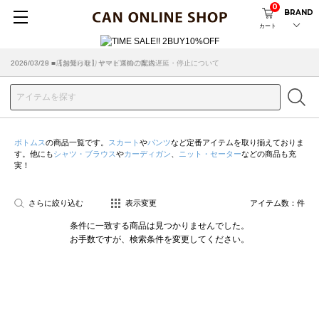
0
BRAND
カート
2026/07/29 ■【お知らせ】ヤマト運輸の配送遅延・停止について
2026/03/18 ■店舗受け取りサービスのご案内
ボトムス
の商品一覧です。
スカート
や
パンツ
など定番アイテムを取り揃えておりま
す。他にも
シャツ・ブラウス
や
カーディガン
、
ニット・セーター
などの商品も充
実！
さらに絞り込む
表示変更
アイテム数：
件
条件に一致する商品は見つかりませんでした。
お手数ですが、検索条件を変更してください。