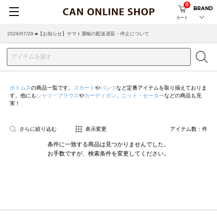
0
BRAND
カート
2026/07/29 ■【お知らせ】ヤマト運輸の配送遅延・停止について
ボトムス
の商品一覧です。
スカート
や
パンツ
など定番アイテムを取り揃えておりま
す。他にも
シャツ・ブラウス
や
カーディガン
、
ニット・セーター
などの商品も充
実！
さらに絞り込む
表示変更
アイテム数：
件
条件に一致する商品は見つかりませんでした。
お手数ですが、検索条件を変更してください。