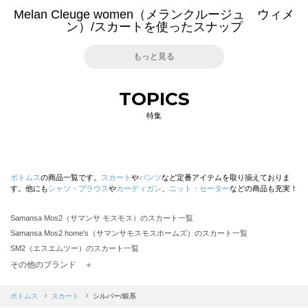
Melan Cleuge women（メランクルージュ ウィメ
ン）/スカートを使ったスナップ
もっと見る
TOPICS
特集
ボトムス
の商品一覧です。
スカート
や
パンツ
など定番アイテムを取り揃えておりま
す。他にも
シャツ・ブラウス
や
カーディガン
、
ニット・セーター
などの商品も充実！
Samansa Mos2（サマンサ モスモス）のスカート一覧
Samansa Mos2 home's（サマンサモスモスホームズ）のスカート一覧
SM2（エスエムツー）のスカート一覧
TSUHARU by Samansa Mos2（ツハルバイサマンサモスモス）のスカート一覧
その他のブランド ＋
sm2rhythm（サマンサモスモス リズム）のスカート一覧
Samansa Mos2 blue（サマンサモスモス ブルー）のスカート一覧
ボトムス
スカート
シルバー/銀系