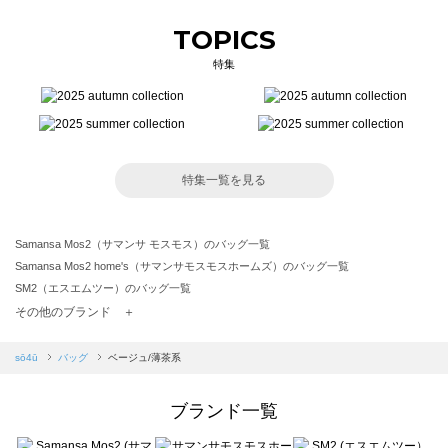
TOPICS
特集
特集一覧を見る
Samansa Mos2（サマンサ モスモス）のバッグ一覧
Samansa Mos2 home's（サマンサモスモスホームズ）のバッグ一覧
SM2（エスエムツー）のバッグ一覧
TSUHARU by Samansa Mos2（ツハルバイサマンサモスモス）のバッグ一覧
その他のブランド ＋
sm2rhythm（サマンサモスモス リズム）のバッグ一覧
Samansa Mos2 blue（サマンサモスモス ブルー）のバッグ一覧
sō4ū
バッグ
ベージュ/薄茶系
Samansa Mos2 Lagom（サマンサモスモス ラーゴム）のバッグ一覧
ehka sopo（エヘカソポ）のバッグ一覧
ブランド一覧
sō4ū（ソウフォーユー）のバッグ一覧
Te chichi（テチチ）のバッグ一覧