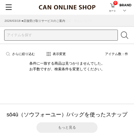
0
BRAND
カート
2026/07/29 ■【お知らせ】ヤマト運輸の配送遅延・停止について
2026/03/18 ■店舗受け取りサービスのご案内
さらに絞り込む
表示変更
アイテム数：
件
条件に一致する商品は見つかりませんでした。
お手数ですが、検索条件を変更してください。
sō4ū（ソウフォーユー）/バッグを使ったスナップ
もっと見る