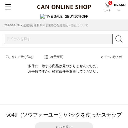
0
BRAND
カート
2026/07/29 ■【お知らせ】ヤマト運輸の配送遅延・停止について
2026/03/18 ■店舗受け取りサービスのご案内
さらに絞り込む
表示変更
アイテム数：
件
条件に一致する商品は見つかりませんでした。
お手数ですが、検索条件を変更してください。
sō4ū（ソウフォーユー）/バッグを使ったスナップ
もっと見る