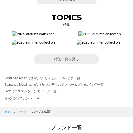
TOPICS
特集
特集一覧を見る
Samansa Mos2（サマンサ モスモス）のバッグ一覧
Samansa Mos2 home's（サマンサモスモスホームズ）のバッグ一覧
SM2（エスエムツー）のバッグ一覧
TSUHARU by Samansa Mos2（ツハルバイサマンサモスモス）のバッグ一覧
その他のブランド ＋
sm2rhythm（サマンサモスモス リズム）のバッグ一覧
Samansa Mos2 blue（サマンサモスモス ブルー）のバッグ一覧
sō4ū
バッグ
パープル/紫系
Samansa Mos2 Lagom（サマンサモスモス ラーゴム）のバッグ一覧
ehka sopo（エヘカソポ）のバッグ一覧
ブランド一覧
sō4ū（ソウフォーユー）のバッグ一覧