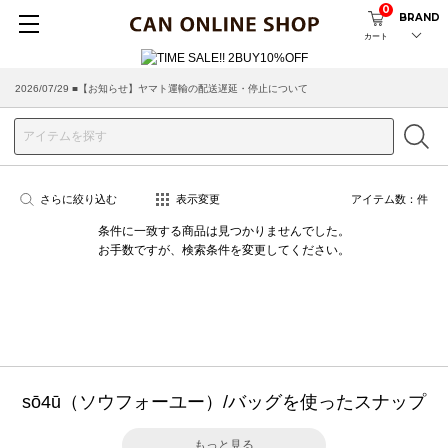
0
BRAND
カート
2026/07/29 ■【お知らせ】ヤマト運輸の配送遅延・停止について
2026/03/18 ■店舗受け取りサービスのご案内
さらに絞り込む
表示変更
アイテム数：
件
条件に一致する商品は見つかりませんでした。
お手数ですが、検索条件を変更してください。
sō4ū（ソウフォーユー）/バッグを使ったスナップ
もっと見る