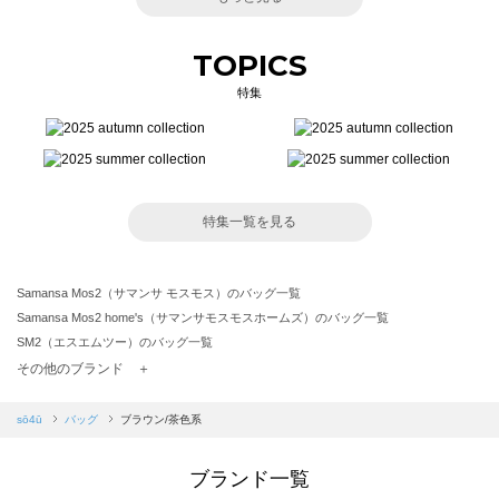
TOPICS
特集
特集一覧を見る
Samansa Mos2（サマンサ モスモス）のバッグ一覧
Samansa Mos2 home's（サマンサモスモスホームズ）のバッグ一覧
SM2（エスエムツー）のバッグ一覧
TSUHARU by Samansa Mos2（ツハルバイサマンサモスモス）のバッグ一覧
その他のブランド ＋
sm2rhythm（サマンサモスモス リズム）のバッグ一覧
Samansa Mos2 blue（サマンサモスモス ブルー）のバッグ一覧
sō4ū
バッグ
ブラウン/茶色系
Samansa Mos2 Lagom（サマンサモスモス ラーゴム）のバッグ一覧
ehka sopo（エヘカソポ）のバッグ一覧
ブランド一覧
sō4ū（ソウフォーユー）のバッグ一覧