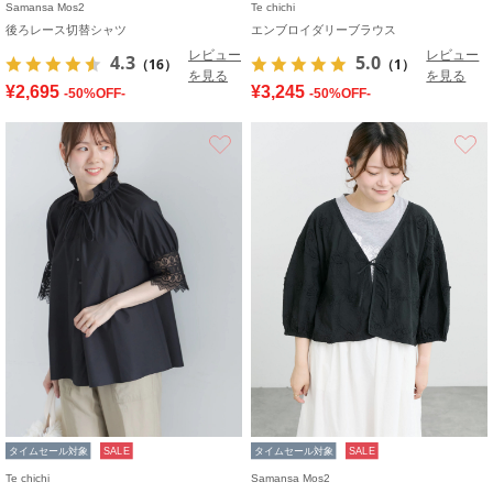
Samansa Mos2
Te chichi
後ろレース切替シャツ
エンブロイダリーブラウス
レビュー
レビュー
4.3
5.0
（16）
（1）
を見る
を見る
¥2,695
¥3,245
-50%OFF-
-50%OFF-
お気に入り
タイムセール対象
SALE
タイムセール対象
SALE
Te chichi
Samansa Mos2