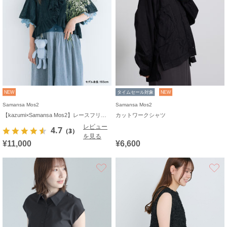
NEW
タイムセール対象
NEW
Samansa Mos2
Samansa Mos2
【kazumi×Samansa Mos2】レースフリルブラウス
カットワークシャツ
レビュー
4.7
（3）
を見る
¥11,000
¥6,600
お気に入り