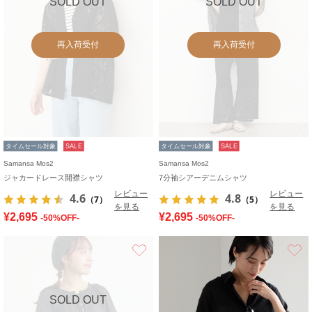
SOLD OUT
SOLD OUT
再入荷受付
再入荷受付
タイムセール対象
SALE
タイムセール対象
SALE
Samansa Mos2
Samansa Mos2
ジャカードレース開襟シャツ
7分袖シアーデニムシャツ
レビュー
レビュー
4.6
4.8
（7）
（5）
を見る
を見る
¥2,695
¥2,695
-50%OFF-
-50%OFF-
お気に入り
SOLD OUT