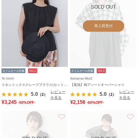
SOLD OUT
再入荷受付
タイムセール対象
SALE
タイムセール対象
SALE
Te chichi
Samansa Mos2
リネンミックスクレープブラウス(セットアップ可)《2026 SUMMER LOOK item》
【遮熱】柄アソートオーバーシャツ
レビュー
レビュー
5.0
5.0
（2）
（2）
を見る
を見る
¥3,245
¥2,156
-50%OFF-
-60%OFF-
お気に入り