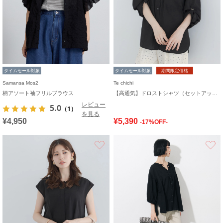
タイムセール対象
タイムセール対象
期間限定価格
Samansa Mos2
Te chichi
柄アソート袖フリルブラウス
【高通気】ドロストシャツ（セットアップ可）
レビュー
5.0
（1）
を見る
¥4,950
¥5,390
-17%OFF-
お気に入り