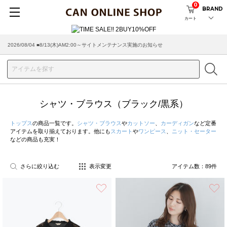
0
BRAND
カート
2026/07/29 ■【お知らせ】ヤマト運輸の配送遅延・停止について
シャツ・ブラウス（ブラック/黒系）
トップス
の商品一覧です。
シャツ・ブラウス
や
カットソー
、
カーディガン
など定番
アイテムを取り揃えております。他にも
スカート
や
ワンピース
、
ニット・セーター
などの商品も充実！
さらに絞り込む
表示変更
アイテム数：
89
件
お気に入り