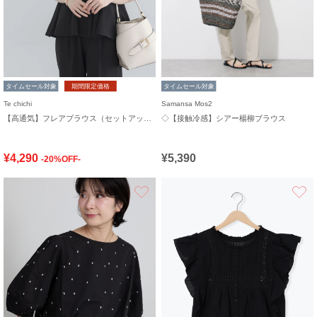
タイムセール対象
期間限定価格
タイムセール対象
Te chichi
Samansa Mos2
【高通気】フレアブラウス（セットアップ可）
◇【接触冷感】シアー楊柳ブラウス
¥4,290
¥5,390
-20%OFF-
お気に入り