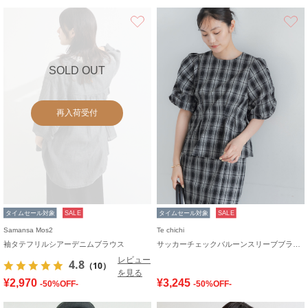
お気に入り
SOLD OUT
再入荷受付
タイムセール対象
SALE
タイムセール対象
SALE
Samansa Mos2
Te chichi
袖タテフリルシアーデニムブラウス
サッカーチェックバルーンスリーブブラウス(セットアップ可)
レビュー
4.8
（10）
を見る
¥2,970
¥3,245
-50%OFF-
-50%OFF-