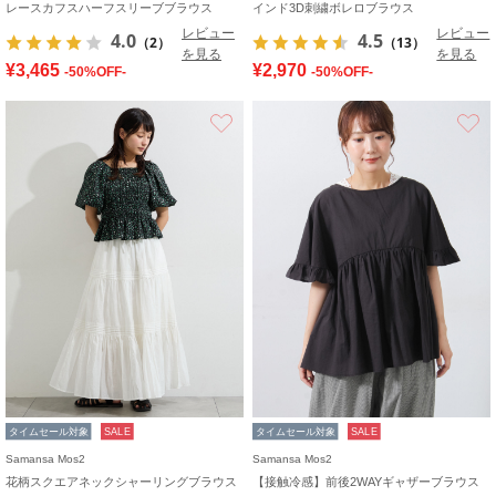
レースカフスハーフスリーブブラウス
インド3D刺繍ボレロブラウス
レビュー
レビュー
4.0
4.5
（2）
（13）
を見る
を見る
¥3,465
¥2,970
-50%OFF-
-50%OFF-
お気に入り
タイムセール対象
SALE
タイムセール対象
SALE
Samansa Mos2
Samansa Mos2
花柄スクエアネックシャーリングブラウス
【接触冷感】前後2WAYギャザーブラウス