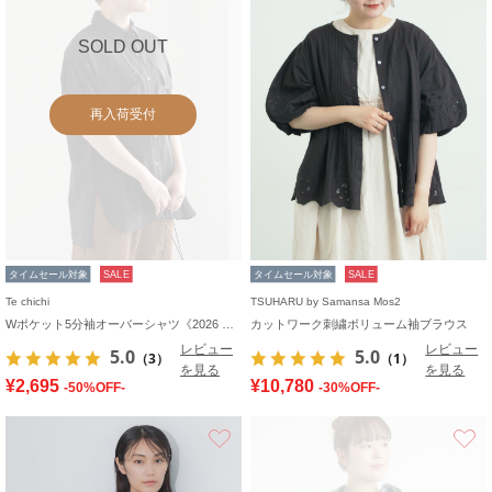
SOLD OUT
再入荷受付
タイムセール対象
SALE
タイムセール対象
SALE
Te chichi
TSUHARU by Samansa Mos2
Wポケット5分袖オーバーシャツ《2026 SUMMER LOOK item》
カットワーク刺繍ボリューム袖ブラウス
レビュー
レビュー
5.0
5.0
（3）
（1）
を見る
を見る
¥2,695
¥10,780
-50%OFF-
-30%OFF-
お気に入り