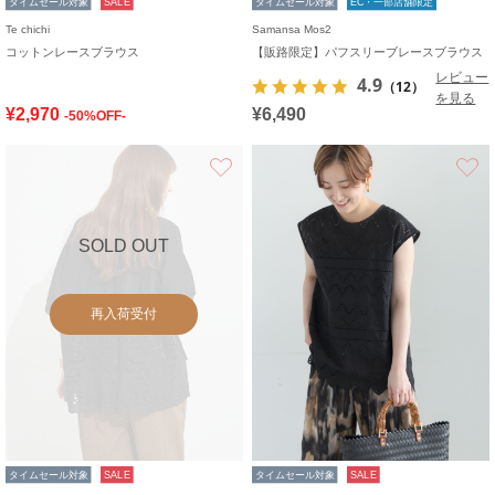
タイムセール対象
SALE
タイムセール対象
EC・一部店舗限定
Te chichi
Samansa Mos2
コットンレースブラウス
【販路限定】パフスリーブレースブラウス
レビュー
4.9
（12）
を見る
¥2,970
¥6,490
-50%OFF-
お気に入り
SOLD OUT
再入荷受付
タイムセール対象
SALE
タイムセール対象
SALE