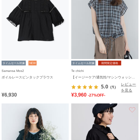
タイムセール対象
NEW
タイムセール対象
期間限定価格
Samansa Mos2
Te chichi
ボイルレースピンタックブラウス
【イージーケア/通気性/マシンウォッシャブル】チェックドロストシャツ
レビュー
5.0
（1）
を見る
¥6,930
¥3,960
-27%OFF-