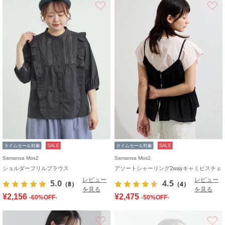
お気に入り
タイムセール対象
SALE
タイムセール対象
SALE
Samansa Mos2
Samansa Mos2
ショルダーフリルブラウス
アソートシャーリング2wayキャミビスチェ
レビュー
レビュー
5.0
4.5
（8）
（4）
を見る
を見る
¥2,156
¥2,475
-60%OFF-
-50%OFF-
お気に入り