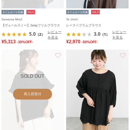
タイムセール対象
SALE
タイムセール対象
SALE
Samansa Mos2
Te chichi
【ヴェールラミー】2wayフリルブラウス
レースペプラムブラウス
レビュー
レビュー
5.0
3.0
（2）
（1）
を見る
を見る
¥5,313
¥2,970
-30%OFF-
-50%OFF-
お気に入り
SOLD OUT
再入荷受付