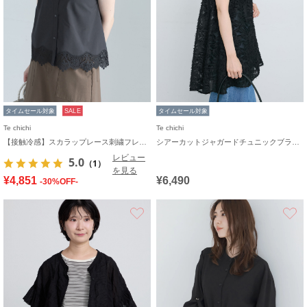
タイムセール対象
SALE
タイムセール対象
Te chichi
Te chichi
【接触冷感】スカラップレース刺繍フレンチシャツ
シアーカットジャガードチュニックブラウス
レビュー
5.0
（1）
を見る
¥4,851
¥6,490
-30%OFF-
お気に入り