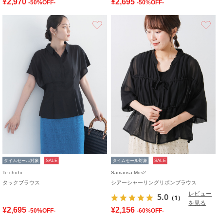
¥2,970
¥2,695
-50%OFF-
-50%OFF-
お気に入り
タイムセール対象
SALE
タイムセール対象
SALE
Te chichi
Samansa Mos2
タックブラウス
シアーシャーリングリボンブラウス
レビュー
5.0
（1）
を見る
¥2,695
¥2,156
-50%OFF-
-60%OFF-