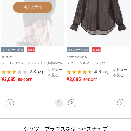
再入荷受付
タイムセール対象
SALE
タイムセール対象
SALE
Te chichi
Samansa Mos2
レーヨンリネンメッシュシャツ(前後2WAY)
シアーフリルフードシャツ
レビュー
レビュー
2.8
4.3
（4）
（8）
を見る
を見る
¥2,695
¥2,695
-50%OFF-
-50%OFF-
1
2
シャツ・ブラウスを使ったスナップ