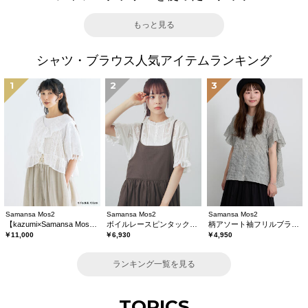
もっと見る
シャツ・ブラウス人気アイテムランキング
1
2
3
Samansa Mos2
Samansa Mos2
Samansa Mos2
【kazumi×Samansa Mos2】レースフリルブラウス
ボイルレースピンタックブラウス
柄アソート袖フリルブラウス
￥11,000
￥6,930
￥4,950
ランキング一覧を見る
TOPICS