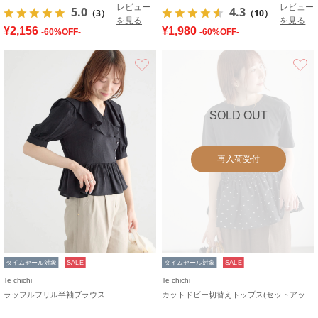
レビュー
レビュー
5.0
4.3
（3）
（10）
を見る
を見る
¥2,156
¥1,980
-60%OFF-
-60%OFF-
お気に入り
SOLD OUT
再入荷受付
タイムセール対象
SALE
タイムセール対象
SALE
Te chichi
Te chichi
ラッフルフリル半袖ブラウス
カットドビー切替えトップス(セットアップ可)