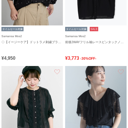
タイムセール対象
タイムセール対象
SALE
Samansa Mos2
Samansa Mos2
◇【イージーケア】ドットラメ刺繍ブラウス
前後2WAYフリル袖レースピンタックノースリブラウス
¥4,950
¥3,773
-30%OFF-
お気に入り