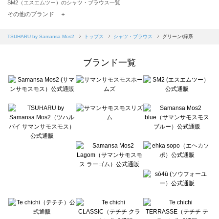
SM2（エスエムツー）のシャツ・ブラウス一覧
TSUHARU by Samansa Mos2（ツハルバイサマンサモスモス）のシャツ・ブラウス一覧
その他のブランド ＋
sm2rhythm（サマンサモスモス リズム）のシャツ・ブラウス一覧
Samansa Mos2 blue（サマンサモスモス ブルー）のシャツ・ブラウス一覧
TSUHARU by Samansa Mos2
トップス
シャツ・ブラウス
グリーン/緑系
Samansa Mos2 Lagom（サマンサモスモス ラーゴム）のシャツ・ブラウス一覧
ehka sopo（エヘカソポ）のシャツ・ブラウス一覧
ブランド一覧
sō4ū（ソウフォーユー）のシャツ・ブラウス一覧
Te chichi（テチチ）のシャツ・ブラウス一覧
Te chichi CLASSIC（テチチ クラシック）のシャツ・ブラウス一覧
Te chichi TERRASSE（テチチ テラス）のシャツ・ブラウス一覧
Lugnoncure（ルノンキュール）のシャツ・ブラウス一覧
BETTY'S BLUE（べティーズブルー）のシャツ・ブラウス一覧
Wpc.（ワールドパーティー）のシャツ・ブラウス一覧