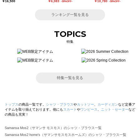
￥16,500
￥6,083
￥10,780
-30%OFF-
-30%OFF-
ランキング一覧を見る
TOPICS
特集
特集一覧を見る
トップス
の商品一覧です。
シャツ・ブラウス
や
カットソー
、
カーディガン
など定番ア
イテムを取り揃えております。他にも
スカート
や
ワンピース
、
ニット・セーター
など
の商品も充実！
Samansa Mos2（サマンサ モスモス）のシャツ・ブラウス一覧
Samansa Mos2 home's（サマンサモスモスホームズ）のシャツ・ブラウス一覧