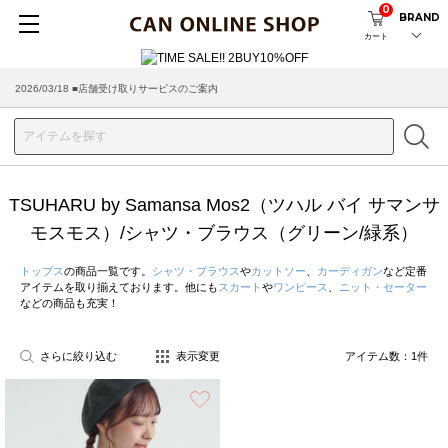
0
BRAND
カート
2026/03/18 ■店舗受け取りサービスのご案内
TSUHARU by Samansa Mos2（ツハル バイ サマンサ
モスモス）/シャツ・ブラウス（グリーン/緑系）
トップス
の商品一覧です。
シャツ・ブラウス
や
カットソー
、
カーディガン
など定番
アイテムを取り揃えております。他にも
スカート
や
ワンピース
、
ニット・セーター
などの商品も充実！
さらに絞り込む
表示変更
アイテム数：
1
件
お気に入り