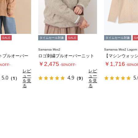
SALE
タイムセール対象
SALE
タイムセール対象
S
Samansa Mos2
Samansa Mos2 Lago
トプルオーバー
ロゴ刺繍プルオーバーニット
￥2,475
￥1,716
0%OFF-
-50%OFF-
-60%O
レビ
レビ
ュー
ュー
5.0
4.9
5.
（1）
（9）
を見
を見
る
る