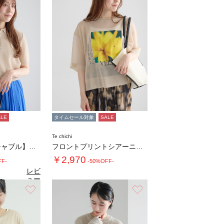
ALE
タイムセール対象
SALE
Te chichi
【マシンウォッシャブル】パール釦メッシュニッ…
フロントプリントシアーニット
￥2,970
FF-
-50%OFF-
レビ
ュー
0
（1）
を見
お気に入り
お気に入り
る