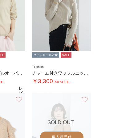
ALE
タイムセール対象
SALE
Te chichi
インナーセットプルオーバーニット
チャーム付きワッフルニットプルオーバー
￥3,300
FF-
-50%OFF-
レ
ビ
ュ
お気に入り
お気に入り
7
（10）
ー
を
見
る
SOLD OUT
再入荷受付