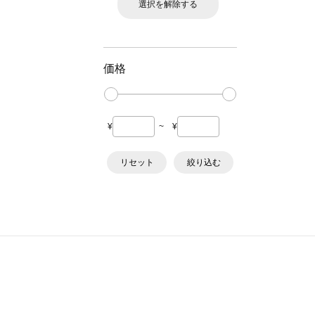
選択を解除する
価格
¥
~
¥
リセット
絞り込む