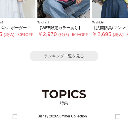
s2
Te chichi
Te chichi
ネルボーダーニット
【WEB限定カラーあり】ペーパータッチヤーン2wayメッシュニット
【抗菌防臭/マシンウォッシャブル】Vネックド
5
￥2,970
￥2,695
(税込)
-50%OFF-
(税込)
-50%OFF-
(税込)
-
ランキング一覧を見る
特集