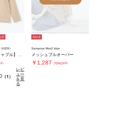
ALE
SALE
m（KIDS）
Samansa Mos2 blue
【マシンウォッシャブル】肩フリルケーブル編み…
メッシュプルオーバー
￥1,287
FF-
-70%OFF-
レビ
ュー
0
（1）
を見
る