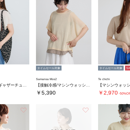
タイムセール対象
タイムセール対象
S
Samansa Mos2
Te chichi
シアーニットギャザーチュニック
【接触冷感/マシンウォッシャブル】インナーセ…
￥5,390
￥2,970
-50%O
5.
お気に入り
お気に入り