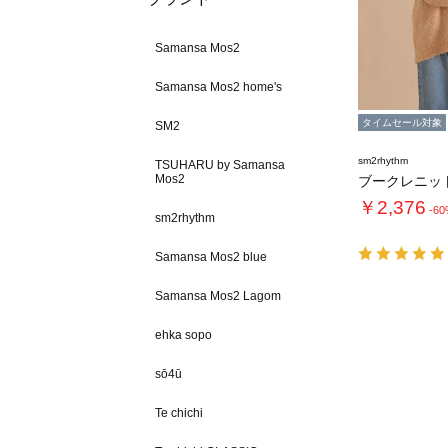
Samansa Mos2
Samansa Mos2 home's
タイムセール対象
SM2
sm2rhythm
TSUHARU by Samansa
Mos2
ブークレニッ
￥2,376
-6
sm2rhythm
Samansa Mos2 blue
Samansa Mos2 Lagom
ehka sopo
sō4ū
Te chichi