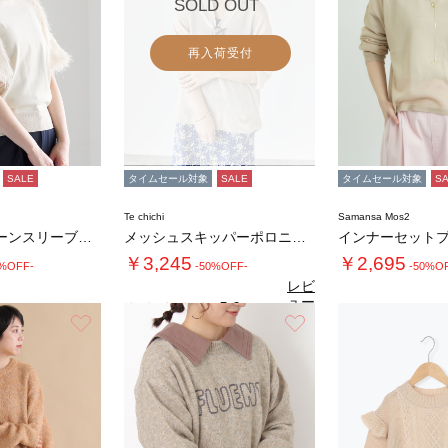
SOLD OUT
再入荷受付
SALE
タイムセール対象
SALE
タイムセール対象
S
Te chichi
Samansa Mos2
シャギーバルーンスリーブニット
メッシュスキッパーポロニット
￥3,245
￥2,695
0%OFF-
-50%OFF-
-50%O
レビ
ュー
5.0
（1）
を見
お気に入り
お気に入り
4.
る