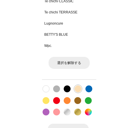
Te chichi CLASSIC
Te chichi TERRASSE
Lugnoncure
BETTY'S BLUE
Wpc.
選択を解除する