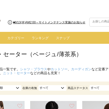
■8/13(木)AM2:00～サイトメンテナンス実施のお知らせ
カテゴリー
ランキング
スナップ
・セーター（ベージュ/薄茶系）
品一覧です。
シャツ・ブラウス
や
カットソー
、
カーディガン
など定番ア
、
ニット・セーター
などの商品も充実！
順
すべて
すべて
在庫の有無
商品ステータス
お気に入り
お気に入り