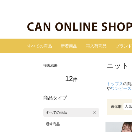
すべての商品
新着商品
再入荷商品
ブランド
ニット
検索結果
12
件
トップス
の商
や
ワンピース
商品タイプ
人気
表示順
すべての商品
通常商品