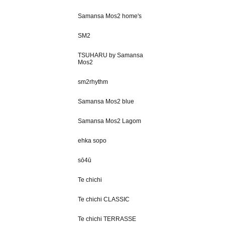
Samansa Mos2 home's
SM2
TSUHARU by Samansa
Mos2
sm2rhythm
Samansa Mos2 blue
Samansa Mos2 Lagom
ehka sopo
sō4ū
Te chichi
Te chichi CLASSIC
Te chichi TERRASSE