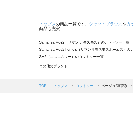
トップス
の商品一覧です。
シャツ・ブラウス
や
カ
商品も充実！
Samansa Mos2（サマンサ モスモス）のカットソー一覧
Samansa Mos2 home's（サマンサモスモスホームズ）
SM2（エスエムツー）のカットソー一覧
TSUHARU by Samansa Mos2（ツハルバイサマンサ
その他のブランド ＋
sm2rhythm（サマンサモスモス リズム）のカットソー一覧
Samansa Mos2 blue（サマンサモスモス ブルー）のカ
Samansa Mos2 Lagom（サマンサモスモス ラーゴム
TOP
トップス
カットソー
ベージュ/薄茶系
ehka sopo（エヘカソポ）のカットソー一覧
sō4ū（ソウフォーユー）のカットソー一覧
Te chichi（テチチ）のカットソー一覧
Te chichi CLASSIC（テチチ クラシック）のカットソー一
Te chichi TERRASSE（テチチ テラス）のカットソー一覧
Lugnoncure（ルノンキュール）のカットソー一覧