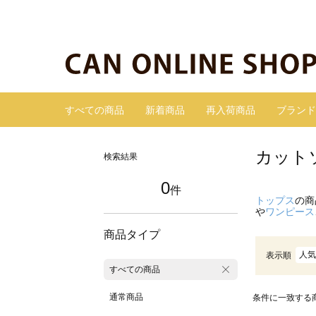
すべての商品
新着商品
再入荷商品
ブランド
カット
検索結果
0
件
トップス
の商
や
ワンピース
商品タイプ
人気
表示順
すべての商品
通常商品
条件に一致する