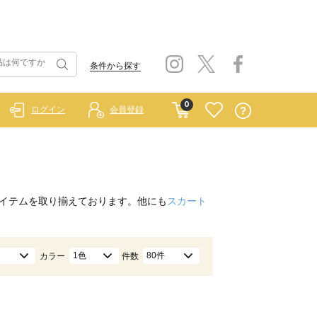
条件から探す
0
ログイン
会員登録
イテムを取り揃えております。他にも
スカート
1色
80件
カラー
件数