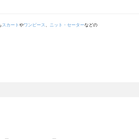
も
スカート
や
ワンピース
、
ニット・セーター
などの