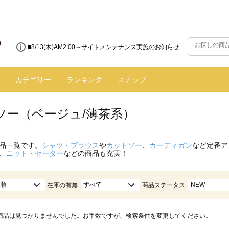
■8/13(木)AM2:00～サイトメンテナンス実施のお知らせ
カテゴリー
ランキング
スナップ
ソー（ベージュ/薄茶系）
品一覧です。
シャツ・ブラウス
や
カットソー
、
カーディガン
など定番ア
、
ニット・セーター
などの商品も充実！
順
すべて
NEW
在庫の有無
商品ステータス
商品は見つかりませんでした。お手数ですが、検索条件を変更してください。