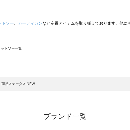
ットソー
、
カーディガン
など定番アイテムを取り揃えております。他に
のカットソー一覧
モスモス）のカットソー一覧
ットソー一覧
）のカットソー一覧
商品ステータス:NEW
覧
ブランド一覧