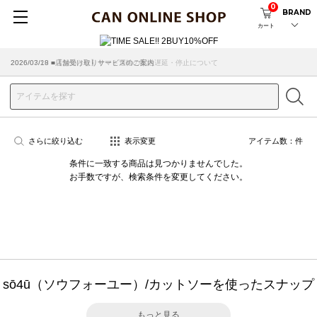
0
BRAND
カート
2026/07/29 ■【お知らせ】ヤマト運輸の配送遅延・停止について
2026/03/18 ■店舗受け取りサービスのご案内
さらに絞り込む
表示変更
アイテム数：
件
条件に一致する商品は見つかりませんでした。
お手数ですが、検索条件を変更してください。
sō4ū（ソウフォーユー）/カットソーを使ったスナップ
もっと見る