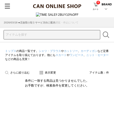
0
BRAND
カート
2026/07/29 ■【お知らせ】ヤマト運輸の配送遅延・停止について
2026/03/18 ■店舗受け取りサービスのご案内
トップス
の商品一覧です。
シャツ・ブラウス
や
カットソー
、
カーディガン
など定番
アイテムを取り揃えております。他にも
スカート
や
ワンピース
、
ニット・セーター
などの商品も充実！
さらに絞り込む
表示変更
アイテム数：
件
条件に一致する商品は見つかりませんでした。
お手数ですが、検索条件を変更してください。