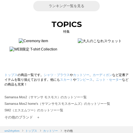
ランキング一覧を見る
TOPICS
特集
トップス
の商品一覧です。
シャツ・ブラウス
や
カットソー
、
カーディガン
など定番ア
イテムを取り揃えております。他にも
スカート
や
ワンピース
、
ニット・セーター
など
の商品も充実！
Samansa Mos2（サマンサ モスモス）のカットソー一覧
Samansa Mos2 home's（サマンサモスモスホームズ）のカットソー一覧
SM2（エスエムツー）のカットソー一覧
TSUHARU by Samansa Mos2（ツハルバイサマンサモスモス）のカットソー一覧
その他のブランド ＋
sm2rhythm（サマンサモスモス リズム）のカットソー一覧
Samansa Mos2 blue（サマンサモスモス ブルー）のカットソー一覧
sm2rhythm
トップス
カットソー
その他