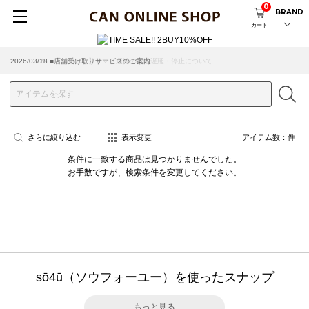
0
BRAND
カート
2026/07/29 ■【お知らせ】ヤマト運輸の配送遅延・停止について
2026/03/18 ■店舗受け取りサービスのご案内
さらに絞り込む
表示変更
アイテム数：
件
条件に一致する商品は見つかりませんでした。
お手数ですが、検索条件を変更してください。
sō4ū（ソウフォーユー）を使ったスナップ
もっと見る