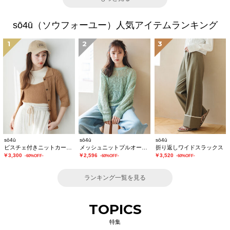
sō4ū（ソウフォーユー）人気アイテムランキング
1
2
3
sō4ū
sō4ū
sō4ū
ビスチェ付きニットカーディガン
メッシュニットプルオーバー
折り返しワイドスラックス
￥3,300
￥2,596
￥3,520
-60%OFF-
-60%OFF-
-60%OFF-
ランキング一覧を見る
TOPICS
特集