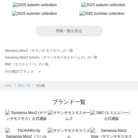
特集一覧を見る
Samansa Mos2（サマンサ モスモス）の一覧
Samansa Mos2 home's（サマンサモスモスホームズ）の一覧
SM2（エスエムツー）の一覧
TSUHARU by Samansa Mos2（ツハルバイサマンサモスモス）の一覧
その他のブランド ＋
sm2rhythm（サマンサモスモス リズム）の一覧
Samansa Mos2 blue（サマンサモスモス ブルー）の一覧
sō4ū
商品一覧
その他
Samansa Mos2 Lagom（サマンサモスモス ラーゴム）の一覧
ehka sopo（エヘカソポ）の一覧
ブランド一覧
sō4ū（ソウフォーユー）の一覧
Te chichi（テチチ）の一覧
Te chichi CLASSIC（テチチ クラシック）の一覧
Te chichi TERRASSE（テチチ テラス）の一覧
Lugnoncure（ルノンキュール）の一覧