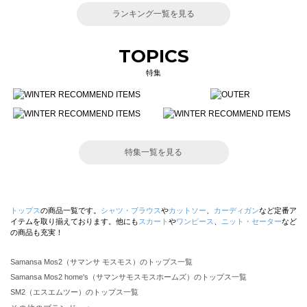
ランキング一覧を見る
TOPICS
特集
特集一覧を見る
トップス
の商品一覧です。
シャツ・ブラウス
や
カットソー
、
カーディガン
など定番ア
イテムを取り揃えております。他にも
スカート
や
ワンピース
、
ニット・セーター
など
の商品も充実！
Samansa Mos2（サマンサ モスモス）のトップス一覧
Samansa Mos2 home's（サマンサモスモスホームズ）のトップス一覧
SM2（エスエムツー）のトップス一覧
TSUHARU by Samansa Mos2（ツハルバイサマンサモスモス）のトップス一覧