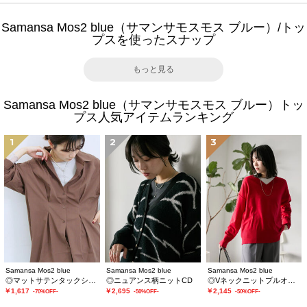
Samansa Mos2 blue（サマンサモスモス ブルー）/トッ
プスを使ったスナップ
もっと見る
Samansa Mos2 blue（サマンサモスモス ブルー）トッ
プス人気アイテムランキング
1
2
3
Samansa Mos2 blue
Samansa Mos2 blue
Samansa Mos2 blue
◎マットサテンタックシャツ
◎ニュアンス柄ニットCD
◎Vネックニットプルオーバー
￥1,617
￥2,695
￥2,145
-70%OFF-
-50%OFF-
-50%OFF-