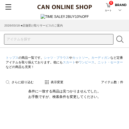
0
BRAND
カート
2026/03/18 ■店舗受け取りサービスのご案内
トップス
の商品一覧です。
シャツ・ブラウス
や
カットソー
、
カーディガン
など定番
アイテムを取り揃えております。他にも
スカート
や
ワンピース
、
ニット・セーター
などの商品も充実！
さらに絞り込む
表示変更
アイテム数：
件
条件に一致する商品は見つかりませんでした。
お手数ですが、検索条件を変更してください。