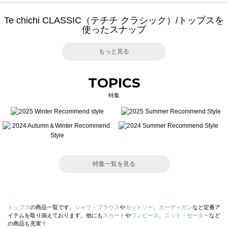
Te chichi CLASSIC（テチチ クラシック）/トップスを
使ったスナップ
もっと見る
TOPICS
特集
特集一覧を見る
トップス
の商品一覧です。
シャツ・ブラウス
や
カットソー
、
カーディガン
など定番ア
イテムを取り揃えております。他にも
スカート
や
ワンピース
、
ニット・セーター
など
の商品も充実！