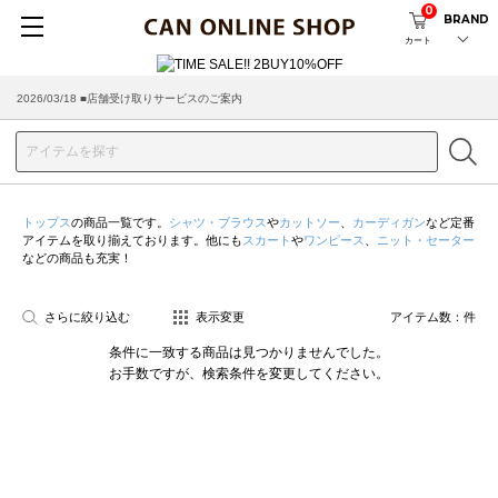
0
BRAND
カート
2026/03/18 ■店舗受け取りサービスのご案内
トップス
の商品一覧です。
シャツ・ブラウス
や
カットソー
、
カーディガン
など定番
アイテムを取り揃えております。他にも
スカート
や
ワンピース
、
ニット・セーター
などの商品も充実！
さらに絞り込む
表示変更
アイテム数：
件
条件に一致する商品は見つかりませんでした。
お手数ですが、検索条件を変更してください。