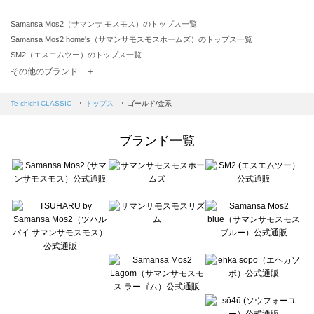
Samansa Mos2（サマンサ モスモス）のトップス一覧
Samansa Mos2 home's（サマンサモスモスホームズ）のトップス一覧
SM2（エスエムツー）のトップス一覧
TSUHARU by Samansa Mos2（ツハルバイサマンサモスモス）のトップス一覧
その他のブランド ＋
sm2rhythm（サマンサモスモス リズム）のトップス一覧
Samansa Mos2 blue（サマンサモスモス ブルー）のトップス一覧
Te chichi CLASSIC
トップス
ゴールド/金系
Samansa Mos2 Lagom（サマンサモスモス ラーゴム）のトップス一覧
ehka sopo（エヘカソポ）のトップス一覧
ブランド一覧
sō4ū（ソウフォーユー）のトップス一覧
Te chichi（テチチ）のトップス一覧
Te chichi CLASSIC（テチチ クラシック）のトップス一覧
Te chichi TERRASSE（テチチ テラス）のトップス一覧
Lugnoncure（ルノンキュール）のトップス一覧
BETTY'S BLUE（べティーズブルー）のトップス一覧
Wpc.（ワールドパーティー）のトップス一覧