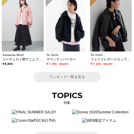
Samansa Mos2
Te chichi
Te chichi
コーデュロイ襟デニムブルゾン
マウンテンパーカー
フェイクレザークロップドブルゾン
￥8,800
￥7,700
￥7,150
-50%OFF-
-50%OFF-
ランキング一覧を見る
TOPICS
特集