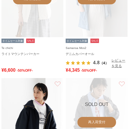
タイムセール対象
SALE
タイムセール対象
SALE
Te chichi
Samansa Mos2
ライトマウンテンパーカー
デニムカバーオール
レビュー
4.8
（4）
を見る
¥6,600
¥4,345
-50%OFF-
-50%OFF-
お気に入り
SOLD OUT
再入荷受付