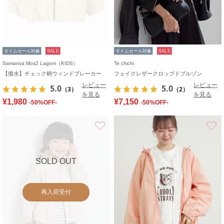
タイムセール対象
SALE
タイムセール対象
SALE
Samansa Mos2 Lagom（KIDS）
Te chichi
【撥水】チェック柄ウィンドブレーカー
フェイクレザークロップドブルゾン
レビュー
レビュー
5.0
5.0
（3）
（2）
を見る
を見る
¥1,980
¥7,150
-50%OFF-
-50%OFF-
お気に入り
SOLD OUT
再入荷受付