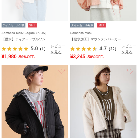
タイムセール対象
SALE
タイムセール対象
SALE
Samansa Mos2 Lagom（KIDS）
Samansa Mos2
【撥水】ティアードブルゾン
【撥水加工】マウンテンパーカー
レビュー
レビュー
5.0
4.7
（1）
（22）
を見る
を見る
¥1,980
¥3,245
-50%OFF-
-50%OFF-
お気に入り