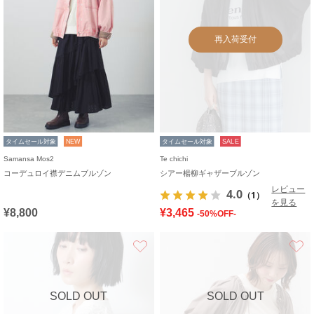
再入荷受付
タイムセール対象
NEW
タイムセール対象
SALE
Samansa Mos2
Te chichi
コーデュロイ襟デニムブルゾン
シアー楊柳ギャザーブルゾン
レビュー
4.0
（1）
を見る
¥8,800
¥3,465
-50%OFF-
お気に入り
SOLD OUT
SOLD OUT