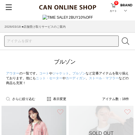
0
BRAND
カート
2026/08/04 ■8/13(木)AM2:00～サイトメンテナンス実施のお知らせ
2026/03/18 ■店舗受け取りサービスのご案内
ブルゾン
アウター
の一覧です。
コート
や
ジャケット
、
ブルゾン
など定番アイテムを取り揃え
ております。他にも
ニット・セーター
や
カーディガン
、
ストール・マフラー
などの
商品も充実！
さらに絞り込む
表示変更
アイテム数：
18
件
お気に入り
SOLD OUT