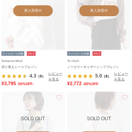
再入荷受付
再入荷受付
タイムセール対象
SALE
タイムセール対象
SALE
Samansa Mos2
Te chichi
切り替えレースブルゾン
ノーカラーギャザージップブルゾン
レビュー
レビュー
4.3
5.0
（9）
（8）
を見る
を見る
¥3,795
¥2,772
-50%OFF-
-60%OFF-
お気に入り
SOLD OUT
SOLD OUT