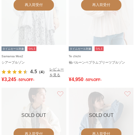
再入荷受付
再入荷受付
タイムセール対象
SALE
タイムセール対象
SALE
Samansa Mos2
Te chichi
シアーブルゾン
袖バルーンペプラムプリーツブルゾン
レビュー
4.5
（4）
を見る
¥3,245
¥4,950
-50%OFF-
-50%OFF-
お気に入り
SOLD OUT
SOLD OUT
再入荷受付
再入荷受付