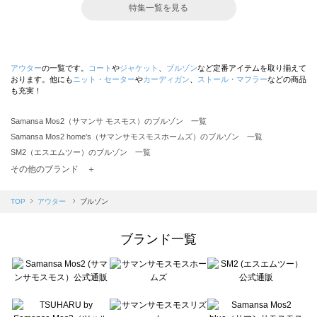
特集一覧を見る
アウター
の一覧です。
コート
や
ジャケット
、
ブルゾン
など定番アイテムを取り揃えて
おります。他にも
ニット・セーター
や
カーディガン
、
ストール・マフラー
などの商品
も充実！
Samansa Mos2（サマンサ モスモス）のブルゾン 一覧
Samansa Mos2 home's（サマンサモスモスホームズ）のブルゾン 一覧
SM2（エスエムツー）のブルゾン 一覧
TSUHARU by Samansa Mos2（ツハルバイサマンサモスモス）のブルゾン 一覧
その他のブランド ＋
sm2rhythm（サマンサモスモス リズム）のブルゾン 一覧
Samansa Mos2 blue（サマンサモスモス ブルー）のブルゾン 一覧
TOP
アウター
ブルゾン
Samansa Mos2 Lagom（サマンサモスモス ラーゴム）のブルゾン 一覧
ehka sopo（エヘカソポ）のブルゾン 一覧
ブランド一覧
sō4ū（ソウフォーユー）のブルゾン 一覧
Te chichi（テチチ）のブルゾン 一覧
Te chichi CLASSIC（テチチ クラシック）のブルゾン 一覧
Te chichi TERRASSE（テチチ テラス）のブルゾン 一覧
Lugnoncure（ルノンキュール）のブルゾン 一覧