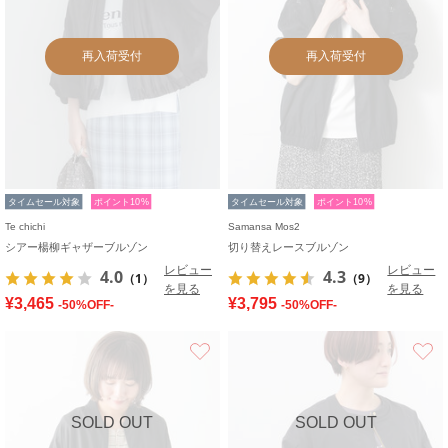
再入荷受付
再入荷受付
タイムセール対象
ポイント10%
タイムセール対象
ポイント10%
Te chichi
Samansa Mos2
シアー楊柳ギャザーブルゾン
切り替えレースブルゾン
レビュー
レビュー
4.0
4.3
（1）
（9）
を見る
を見る
¥3,465
¥3,795
-50%OFF-
-50%OFF-
お気に入り
SOLD OUT
SOLD OUT