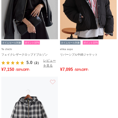
タイムセール対象
ポイント10%
タイムセール対象
ポイント10%
Te chichi
ehka sopo
フェイクレザークロップドブルゾン
リバーシブル中綿ジャケット
レビュー
5.0
（2）
を見る
¥7,150
¥7,095
-50%OFF-
-50%OFF-
お気に入り