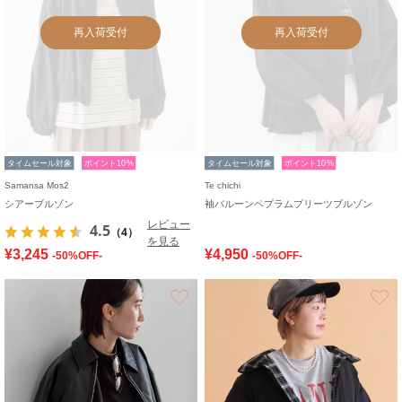
再入荷受付
再入荷受付
タイムセール対象
ポイント10%
タイムセール対象
ポイント10%
Samansa Mos2
Te chichi
シアーブルゾン
袖バルーンペプラムプリーツブルゾン
レビュー
4.5
（4）
を見る
¥3,245
¥4,950
-50%OFF-
-50%OFF-
お気に入り