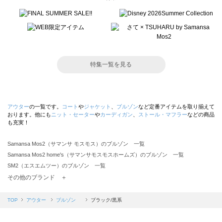
特集一覧を見る
アウター
の一覧です。
コート
や
ジャケット
、
ブルゾン
など定番アイテムを取り揃えて
おります。他にも
ニット・セーター
や
カーディガン
、
ストール・マフラー
などの商品
も充実！
Samansa Mos2（サマンサ モスモス）のブルゾン 一覧
Samansa Mos2 home's（サマンサモスモスホームズ）のブルゾン 一覧
SM2（エスエムツー）のブルゾン 一覧
TSUHARU by Samansa Mos2（ツハルバイサマンサモスモス）のブルゾン 一覧
その他のブランド ＋
sm2rhythm（サマンサモスモス リズム）のブルゾン 一覧
Samansa Mos2 blue（サマンサモスモス ブルー）のブルゾン 一覧
TOP
アウター
ブルゾン
ブラック/黒系
Samansa Mos2 Lagom（サマンサモスモス ラーゴム）のブルゾン 一覧
ehka sopo（エヘカソポ）のブルゾン 一覧