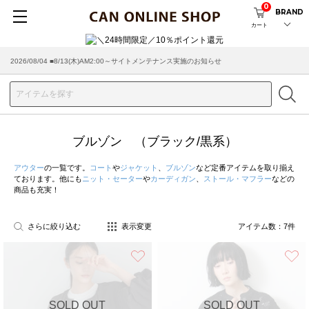
0
BRAND
カート
2026/08/04 ■8/13(木)AM2:00～サイトメンテナンス実施のお知らせ
ブルゾン （ブラック/黒系）
アウター
の一覧です。
コート
や
ジャケット
、
ブルゾン
など定番アイテムを取り揃え
ております。他にも
ニット・セーター
や
カーディガン
、
ストール・マフラー
などの
商品も充実！
さらに絞り込む
表示変更
アイテム数：
7
件
お気に入り
SOLD OUT
SOLD OUT