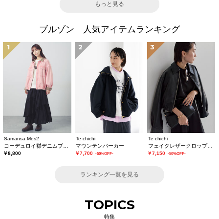
もっと見る
ブルゾン 人気アイテムランキング
1
2
3
Samansa Mos2
Te chichi
Te chichi
コーデュロイ襟デニムブルゾン
マウンテンパーカー
フェイクレザークロップドブルゾン
￥8,800
￥7,700
￥7,150
-50%OFF-
-50%OFF-
ランキング一覧を見る
TOPICS
特集