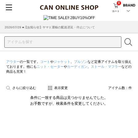
0
BRAND
カート
2026/07/29 ■【お知らせ】ヤマト運輸の配送遅延・停止について
2026/03/18 ■店舗受け取りサービスのご案内
アウター
の一覧です。
コート
や
ジャケット
、
ブルゾン
など定番アイテムを取り揃え
ております。他にも
ニット・セーター
や
カーディガン
、
ストール・マフラー
などの
商品も充実！
さらに絞り込む
表示変更
アイテム数：
件
条件に一致する商品は見つかりませんでした。
お手数ですが、検索条件を変更してください。