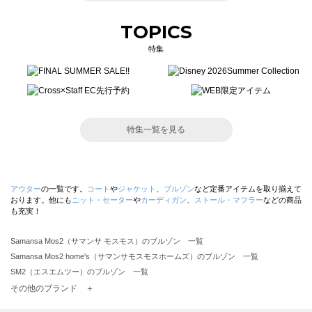
TOPICS
特集
特集一覧を見る
アウター
の一覧です。
コート
や
ジャケット
、
ブルゾン
など定番アイテムを取り揃えて
おります。他にも
ニット・セーター
や
カーディガン
、
ストール・マフラー
などの商品
も充実！
Samansa Mos2（サマンサ モスモス）のブルゾン 一覧
Samansa Mos2 home's（サマンサモスモスホームズ）のブルゾン 一覧
SM2（エスエムツー）のブルゾン 一覧
TSUHARU by Samansa Mos2（ツハルバイサマンサモスモス）のブルゾン 一覧
その他のブランド ＋
sm2rhythm（サマンサモスモス リズム）のブルゾン 一覧