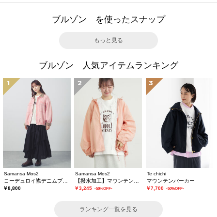
ブルゾン を使ったスナップ
もっと見る
ブルゾン 人気アイテムランキング
1
2
3
Samansa Mos2
Samansa Mos2
Te chichi
コーデュロイ襟デニムブルゾン
【撥水加工】マウンテンパーカー
マウンテンパーカー
￥8,800
￥3,245
￥7,700
-50%OFF-
-50%OFF-
ランキング一覧を見る