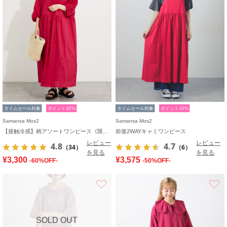
タイムセール対象
ポイント10%
タイムセール対象
ポイント10%
Samansa Mos2
Samansa Mos2
【接触冷感】柄アソートワンピース《限定カラーあり》
前後2WAYキャミワンピース
レビュー
レビュー
4.8
4.7
（34）
（6）
を見る
を見る
¥3,300
¥3,575
-60%OFF-
-50%OFF-
お気に入り
SOLD OUT