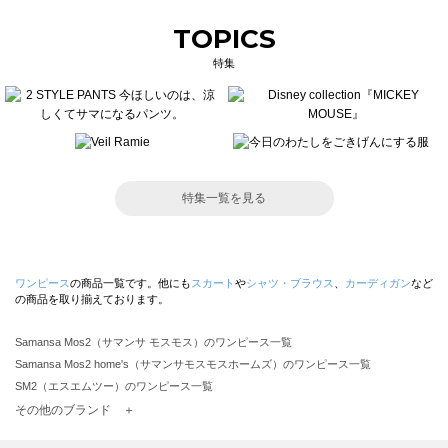
TOPICS
特集
特集一覧を見る
ワンピース
の商品一覧です。他にも
スカート
や
シャツ・ブラウス
、
カーディガン
など
の商品を取り揃えております。
Samansa Mos2（サマンサ モスモス）のワンピース一覧
Samansa Mos2 home's（サマンサモスモスホームズ）のワンピース一覧
SM2（エスエムツー）のワンピース一覧
TSUHARU by Samansa Mos2（ツハルバイサマンサモスモス）のワンピース一覧
その他のブランド ＋
sm2rhythm（サマンサモスモス リズム）のワンピース一覧