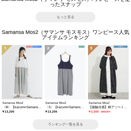
ったスナップ
もっと見る
Samansa Mos2（サマンサ モスモス）ワンピース人気
アイテムランキング
1
2
3
Samansa Mos2
Samansa Mos2
Samansa Mos2
〈M〉【kazumi×Samansa Mos2】キャミワンピース《WEB限定カラーあり》
〈S〉【kazumi×Samansa Mos2】キャミワンピース《WEB限定カラーあり》
【接触冷感】柄アソートワンピース《限定カラーあり》
￥13,200
￥13,200
￥3,300
-60%OFF-
ランキング一覧を見る