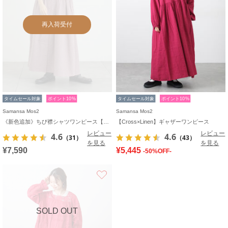
再入荷受付
タイムセール対象
ポイント10%
タイムセール対象
ポイント10%
Samansa Mos2
Samansa Mos2
《新色追加》ちび襟シャツワンピース【WEB限定】
【Cross×Linen】ギャザーワンピース
レビュー
レビュー
4.6
4.6
（31）
（43）
を見る
を見る
¥7,590
¥5,445
-50%OFF-
お気に入り
SOLD OUT