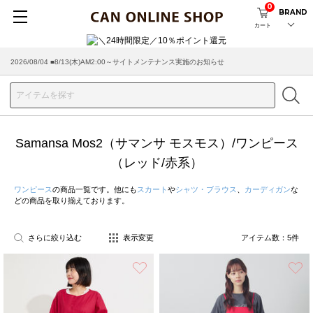
0
BRAND
カート
2026/08/04 ■8/13(木)AM2:00～サイトメンテナンス実施のお知らせ
Samansa Mos2（サマンサ モスモス）/ワンピース
（レッド/赤系）
ワンピース
の商品一覧です。他にも
スカート
や
シャツ・ブラウス
、
カーディガン
な
どの商品を取り揃えております。
さらに絞り込む
表示変更
アイテム数：
5
件
お気に入り