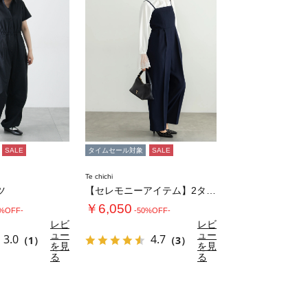
SALE
タイムセール対象
SALE
Te chichi
ツ
【セレモニーアイテム】2タックベアオールイン…
￥6,050
0%OFF-
-50%OFF-
レビ
レビ
ュー
ュー
3.0
4.7
（1）
（3）
を見
を見
る
る