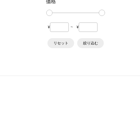
価格
¥
~
¥
リセット
絞り込む