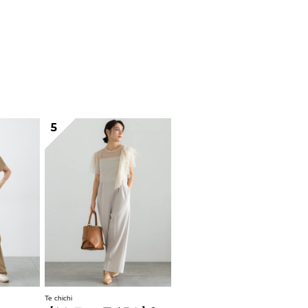
5
Te chichi