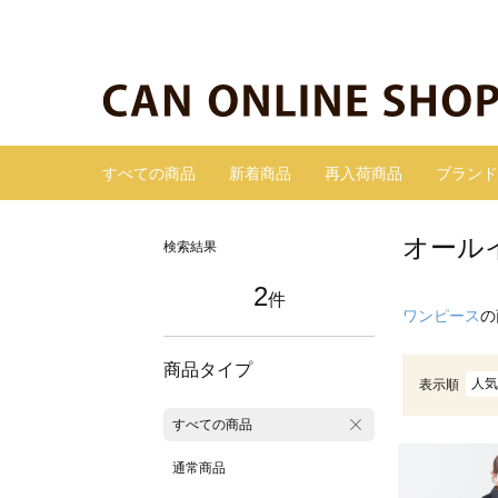
すべての商品
新着商品
再入荷商品
ブランド
オール
検索結果
2
件
ワンピース
の
商品タイプ
人気
表示順
すべての商品
通常商品