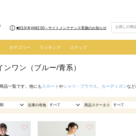
■8/13(木)AM2:00～サイトメンテナンス実施のお知らせ
カテゴリー
ランキング
スナップ
インワン（ブルー/青系）
商品一覧です。他にも
スカート
や
シャツ・ブラウス
、
カーディガン
など
順
すべて
すべて
在庫の有無
商品ステータス
お気に入り
お気に入り