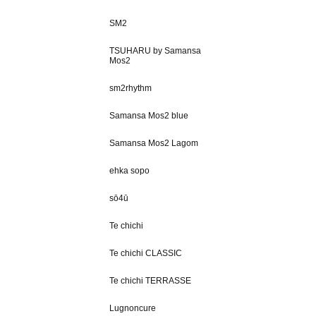
SM2
TSUHARU by Samansa
Mos2
sm2rhythm
Samansa Mos2 blue
Samansa Mos2 Lagom
ehka sopo
sō4ū
Te chichi
Te chichi CLASSIC
Te chichi TERRASSE
Lugnoncure