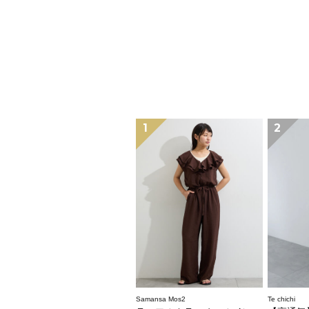
1
2
Samansa Mos2
Te chichi