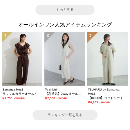
もっと見る
オールインワン人気アイテムランキング
1
2
3
Samansa Mos2
Te chichi
TSUHARU by Samansa
ラッフルカラーオールインワン
【高通気】2wayオールインワン
Mos2
【tukuroi】コットンナイロンウェザージャンプスーツ
￥2,750
￥7,590
-66%OFF-
-22%OFF-
￥6,853
-30%OFF-
ランキング一覧を見る