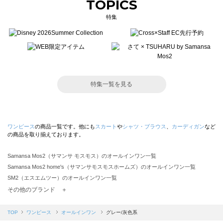
TOPICS
特集
特集一覧を見る
ワンピース
の商品一覧です。他にも
スカート
や
シャツ・ブラウス
、
カーディガン
など
の商品を取り揃えております。
Samansa Mos2（サマンサ モスモス）のオールインワン一覧
Samansa Mos2 home's（サマンサモスモスホームズ）のオールインワン一覧
SM2（エスエムツー）のオールインワン一覧
TSUHARU by Samansa Mos2（ツハルバイサマンサモスモス）のオールインワン一覧
その他のブランド ＋
sm2rhythm（サマンサモスモス リズム）のオールインワン一覧
Samansa Mos2 blue（サマンサモスモス ブルー）のオールインワン一覧
TOP
ワンピース
オールインワン
グレー/灰色系
Samansa Mos2 Lagom（サマンサモスモス ラーゴム）のオールインワン一覧