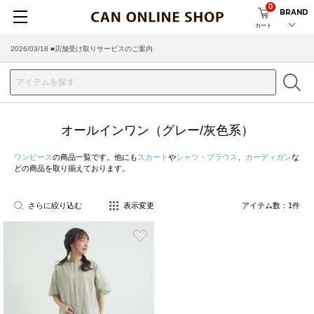
0
BRAND
カート
2026/03/18 ■店舗受け取りサービスのご案内
オールインワン（グレー/灰色系）
ワンピース
の商品一覧です。他にも
スカート
や
シャツ・ブラウス
、
カーディガン
な
どの商品を取り揃えております。
さらに絞り込む
表示変更
アイテム数：
1
件
お気に入り