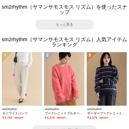
sm2rhythm（サマンサモスモス リズム）を使ったスナ
ップ
もっと見る
sm2rhythm（サマンサモスモス リズム）人気アイテム
ランキング
1
2
3
sm2rhythm
sm2rhythm
sm2rhythm
セミワイドパンツ
ブークレニットプルオーバー
ボーダーブークレニットプルオーバー
￥3,795
￥2,376
￥2,376
-50%OFF-
-60%OFF-
-60%OFF-