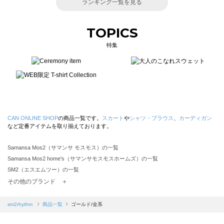
ランキング一覧を見る
TOPICS
特集
CAN ONLINE SHOP
の商品一覧です。
スカート
や
シャツ・ブラウス
、
カーディガン
など定番アイテムを取り揃えております。
Samansa Mos2（サマンサ モスモス）の一覧
Samansa Mos2 home's（サマンサモスモスホームズ）の一覧
SM2（エスエムツー）の一覧
TSUHARU by Samansa Mos2（ツハルバイサマンサモスモス）の一覧
その他のブランド ＋
sm2rhythm（サマンサモスモス リズム）の一覧
Samansa Mos2 blue（サマンサモスモス ブルー）の一覧
sm2rhythm
商品一覧
ゴールド/金系
Samansa Mos2 Lagom（サマンサモスモス ラーゴム）の一覧