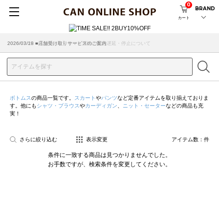
0
BRAND
カート
2026/07/29 ■【お知らせ】ヤマト運輸の配送遅延・停止について
2026/03/18 ■店舗受け取りサービスのご案内
ボトムス
の商品一覧です。
スカート
や
パンツ
など定番アイテムを取り揃えておりま
す。他にも
シャツ・ブラウス
や
カーディガン
、
ニット・セーター
などの商品も充
実！
さらに絞り込む
表示変更
アイテム数：
件
条件に一致する商品は見つかりませんでした。
お手数ですが、検索条件を変更してください。