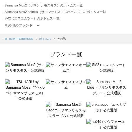
Samansa Mos2（サマンサ モスモス）のボトムス一覧
Samansa Mos2 home's（サマンサモスモスホームズ）のボトムス一覧
SM2（エスエムツー）のボトムス一覧
TSUHARU by Samansa Mos2（ツハルバイサマンサモスモス）のボトムス一覧
その他のブランド ＋
sm2rhythm（サマンサモスモス リズム）のボトムス一覧
Samansa Mos2 blue（サマンサモスモス ブルー）のボトムス一覧
Te chichi TERRASSE
ボトムス
その他
Samansa Mos2 Lagom（サマンサモスモス ラーゴム）のボトムス一覧
ehka sopo（エヘカソポ）のボトムス一覧
ブランド一覧
sō4ū（ソウフォーユー）のボトムス一覧
Te chichi（テチチ）のボトムス一覧
Te chichi CLASSIC（テチチ クラシック）のボトムス一覧
Te chichi TERRASSE（テチチ テラス）のボトムス一覧
Lugnoncure（ルノンキュール）のボトムス一覧
BETTY'S BLUE（べティーズブルー）のボトムス一覧
Wpc.（ワールドパーティー）のボトムス一覧